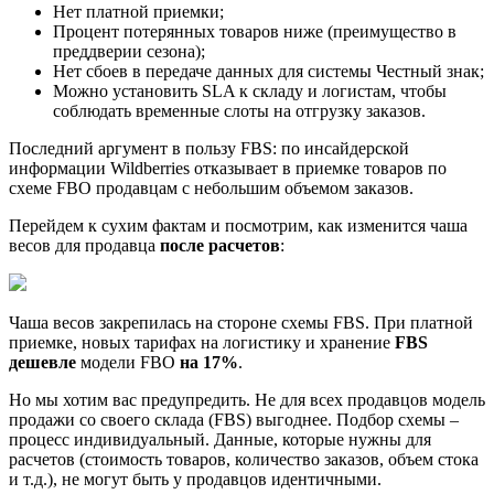
Нет платной приемки;
Процент потерянных товаров ниже (преимущество в
преддверии сезона);
Нет сбоев в передаче данных для системы Честный знак;
Можно установить SLA к складу и логистам, чтобы
соблюдать временные слоты на отгрузку заказов.
Последний аргумент в пользу FBS: по инсайдерской
информации Wildberries отказывает в приемке товаров по
схеме FBO продавцам с небольшим объемом заказов.
Перейдем к сухим фактам и посмотрим, как изменится чаша
весов для продавца
после расчетов
:
Чаша весов закрепилась на стороне схемы FBS. При платной
приемке, новых тарифах на логистику и хранение
FBS
дешевле
модели FBO
на 17%
.
Но мы хотим вас предупредить. Не для всех продавцов модель
продажи со своего склада (FBS) выгоднее. Подбор схемы –
процесс индивидуальный. Данные, которые нужны для
расчетов (стоимость товаров, количество заказов, объем стока
и т.д.), не могут быть у продавцов идентичными.