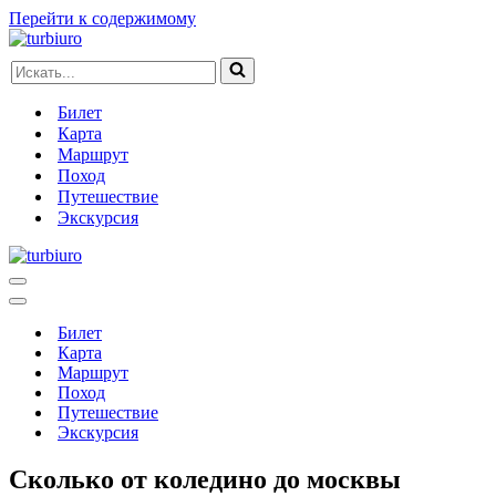
Перейти к содержимому
Искать...
Билет
Карта
Маршрут
Поход
Путешествие
Экскурсия
Меню
навигации
Меню
навигации
Билет
Карта
Маршрут
Поход
Путешествие
Экскурсия
Сколько от коледино до москвы