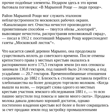
прочие подобные элементы. Недаром здесь в это время
бытовала поговорка: «В Марьиной Роще — люди проще».
Район Марьиной Рощи мог служить эталоном
неблагоустроенности московских рабочих окраин.
«Канализации нет. Очистка нечистот производится
примитивным способом — тянутся обозы „золотарей“,
вывозящие нечистоты, распространяя невозможный смрад»,
— писал в 1912 г. посетивший Марьину Рощу корреспондент
газеты „Московский листок“».
Что касается самой деревни Марьино, она продолжала
существовать вплоть до советского времени. После отмены
крепостного права у местных крестьян оказалось в
распоряжении всего 175,5 гектаров земли (из них сенокосы
занимали 130,8 гектаров, под пашней было 24 гектара, а под
усадьбами — 20,7 гектаров. Временнообязанные отношения
сохранялись до 1882 г. Близость к столице заставила перейти с
хлебопашества на более доходную торговлю молоком. «Когда
вышли на волю, — передаёт слова одного из местных
крестьян участник земского обследования 1881 г., — то всю
пашню запустили под покосы и завели много скота». Продажа
молока давала довольно хороший достаток, однако
постепенно владения крестьян всё более и более сокращались
за счет продажи земли под застройку промышленными