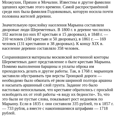
Мозжухин, Пряхин и Мочалин. Известны и другие фамилии
здешних крестьян этого времени. Самой распространённой
среди них была фамилия Годовиковых, которую носила почти
половина жителей деревни.
Значительную прослойку населения Марьина составляли
дворовые люди Шереметевых. В 1800 г. в деревне числилось
102 жителя (из них 87 крестьян и 15 дворовых), в 1848 г. —
210 человек (160 крестьян и 50 дворовых), в 1861 г. — 169
человек (131 крестьянин и 38 дворовых). К концу XIX в.
население деревни составляло 358 человек.
Сохранившиеся материалы московской вотчинной конторы
Шереметевых дают представление о быте крестьян Марьина.
Помимо выполнения барщины и уплаты оброка им
приходилось делать и другие работы. Так, в 1768 г. марьинцев
заставили обустраивать три версты Троицкой дороги —
необходимо было обкопать её рвом шириной полтора аршина
и насыпать аршинный слой грунта. Задание это было
настолько непосильным, что крестьяне обратились с просьбой
освободить их от этой работы «в виду их бедности». То, что
это были не пустые слова, показывает рост недоимок по
Марьину. Если в 1835 г. они составили 335 рублей, то к 1857 г.
— 733 рубля, а вместе с накопившимися штрафами — 1718
рублей.