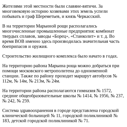
Жителями этой местности были славяне-вятичи. За
многовековую историю хозяевами этих земель успели
побывать и граф Шереметьев, и князь Черкасский.
В на территории Марьиной рощи располагались
многочисленные промышленные предприятия: комбинат
твердых сплавов, заводы «Борец», «Станколит» и т. д. Во
время ВОВ именно здесь производилась значительная часть
боеприпасов и оружия.
Строительство жилищного комплекса было начато в годах.
На территорию района Марьина роща можно добраться при
помощи московского метрополитена до одноименной
станции. Также по району проходит маршрут автобусов №
112м, № 14м, № 213м, № 24м.
На территории района располагаются гимназия № 1572,
средние общеобразовательные школы № 1414, № 1956, № 237,
№ 242, № 259.
Система здравоохранения в городе представлена городской
клинической больницей № 11, городской поликлиникой №
183, детской городской поликлиникой № 71.