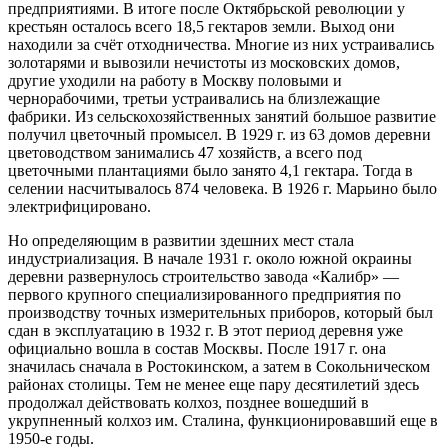
предприятиями. В итоге после Октябрьской революции у
крестьян осталось всего 18,5 гектаров земли. Выход они
находили за счёт отходничества. Многие из них устраивались
золотарями и вывозили нечистоты из московских домов,
другие уходили на работу в Москву половыми и
чернорабочими, третьи устраивались на близлежащие
фабрики. Из сельскохозяйственных занятий большое развитие
получил цветочный промысел. В 1929 г. из 63 домов деревни
цветоводством занимались 47 хозяйств, а всего под
цветочными плантациями было занято 4,1 гектара. Тогда в
селении насчитывалось 874 человека. В 1926 г. Марьино было
электрифицировано.
Но определяющим в развитии здешних мест стала
индустриализация. В начале 1931 г. около южной окраины
деревни развернулось строительство завода «Калибр» —
первого крупного специализированного предприятия по
производству точных измерительных приборов, который был
сдан в эксплуатацию в 1932 г. В этот период деревня уже
официально вошла в состав Москвы. После 1917 г. она
значилась сначала в Ростокинском, а затем в Сокольническом
районах столицы. Тем не менее еще пару десятилетий здесь
продолжал действовать колхоз, позднее вошедший в
укрупненный колхоз им. Сталина, функционировавший еще в
1950-е годы.