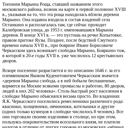
Топоним Марьина Роща, ставший названием этого
московского района, возник на карте в первой половине XVIII
в., указывая на то, что эта роща находилась вблизи деревни
Марьнно. Она издавна входила в состав владений села
Останкино и располагалась там, где сейчас проходит
Калибровская улица, до 1953 г. именовавшаяся Марьина
деревня. В конце XVI в. — это пустошь на речке Копытовке,
правом притоке Яузы. Позднее, после бедствий Смутного
времени начала XVII в., при боярине Иване Борисовиче
Черкасском здесь возникает слободка Марьино, Бояркино тож,
в которой в 20-е годы XVII в. уже числилось 12 крестьянских
дворов.
Вскоре поселение разрастается и по описанию 1646 г. за его
племянником Яковом Куденетовичем Черкасским значится
«деревня Марьина слобода, а в ней бобыли беспашенные,
кормятся на Москве всякими промыслы и работою, 80 дворов,
людей в них 202 человека». Столь быстрый рост населения в
слободке Марьино объяснялся весьма просто. Во владениях
Я.К. Черкасского поселились ремесленники различного рода:
квасники, холщевники, овчинники, котельники и другие
(одних только кузнецов в слободке числилось 8 человек). Все
они торговали своими изделиями в столице, но при этом,
пользуясь покровительством всесильного князя, не платили
налогов в отличие от других горожан из московских «чёрных