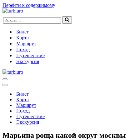
Перейти к содержимому
Искать...
Билет
Карта
Маршрут
Поход
Путешествие
Экскурсия
Меню
навигации
Меню
навигации
Билет
Карта
Маршрут
Поход
Путешествие
Экскурсия
Марьина роща какой округ москвы