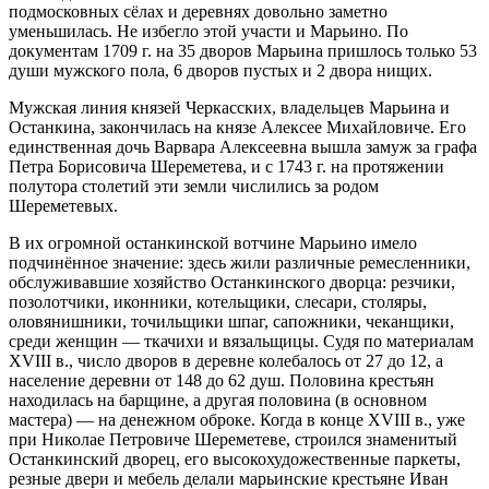
подмосковных сёлах и деревнях довольно заметно
уменьшилась. Не избегло этой участи и Марьино. По
документам 1709 г. на 35 дворов Марьина пришлось только 53
души мужского пола, 6 дворов пустых и 2 двора нищих.
Мужская линия князей Черкасских, владельцев Марьина и
Останкина, закончилась на князе Алексее Михайловиче. Его
единственная дочь Варвара Алексеевна вышла замуж за графа
Петра Борисовича Шереметева, и с 1743 г. на протяжении
полутора столетий эти земли числились за родом
Шереметевых.
В их огромной останкинской вотчине Марьино имело
подчинённое значение: здесь жили различные ремесленники,
обслуживавшие хозяйство Останкинского дворца: резчики,
позолотчики, иконники, котельщики, слесари, столяры,
оловянишники, точильщики шпаг, сапожники, чеканщики,
среди женщин — ткачихи и вязальщицы. Судя по материалам
XVIII в., число дворов в деревне колебалось от 27 до 12, а
население деревни от 148 до 62 душ. Половина крестьян
находилась на барщине, а другая половина (в основном
мастера) — на денежном оброке. Когда в конце XVIII в., уже
при Николае Петровиче Шереметеве, строился знаменитый
Останкинский дворец, его высокохудожественные паркеты,
резные двери и мебель делали марьинские крестьяне Иван