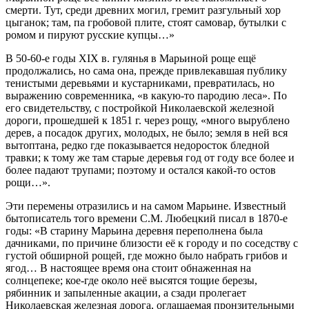
смерти. Тут, среди древних могил, гремит разгульный хор
цыганок; там, па гробовой плите, стоят самовар, бутылки с
ромом и пируют русские купцы…»
В 50-60-е годы XIX в. гулянья в Марьиной роще ещё
продолжались, но сама она, прежде привлекавшая публику
тенистыми деревьями и кустарниками, превратилась, но
выражению современника, «в какую-то пародию леса». По
его свидетельству, с постройкой Николаевской железной
дороги, прошедшей к 1851 г. через рощу, «много вырублено
дерев, а посадок других, молодых, не было; земля в ней вся
вытоптана, редко где показывается недоросток бледной
травки; к тому же там старые деревья год от году все более и
более падают трупами; поэтому и остался какой-то остов
рощи…».
Эти перемены отразились и на самом Марьине. Известный
бытописатель того времени С.М. Любецкий писал в 1870-е
годы: «В старину Марьина деревня переполнена была
дачниками, по причине близости её к городу и по соседству с
густой обширной рощей, где можно было набрать грибов и
ягод… В настоящее время она стоит обнаженная на
солнцепеке; кое-где около неё высятся тощие березы,
рябинник и запыленные акации, а сзади пролегает
Николаевская железная дорога, оглашаемая пронзительными