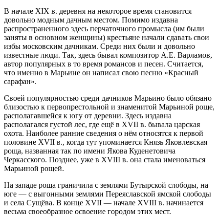
В начале XIX в. деревня на некоторое время становится
довольно модным дачным местом. Помимо издавна
распространенного здесь перчаточного промысла (им были
заняты в основном женщины) крестьяне начали сдавать свои
избы московским дачникам. Среди них были и довольно
известные люди. Так, здесь бывал композитор А.Е. Варламов,
автор популярных в то время романсов и песен. Считается,
что именно в Марьине он написал свою песню «Красный
сарафан».
Своей популярностью среди дачников Марьино было обязано
близостью к первопрестольной и знаменитой Марьиной роще,
располагавшейся к югу от деревни. Здесь издавна
располагался густой лес, где ещё в XVII в. бывала царская
охота. Наиболее ранние сведения о нём относятся к первой
половине XVII в., когда тут упоминается Князь Яковлевская
роща, названная так по имени Якова Куденетовича
Черкасского. Позднее, уже в XVIII в. она стала именоваться
Марьиной рощей.
На западе роща граничила с землями Бутырской слободы, на
юге — с выгонными землями Переяславской ямской слободы
и села Сущёва. В конце XVII — начале XVIII в. начинается
весьма своеобразное освоение городом этих мест.