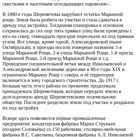
свистками и пыхтеньем огнедышащих паровозов».
В 1880-е годы Шереметевы вырубают остатки Марьиной
рощи. Земля была разбита на участки и стала сдаваться в
аренду под застройку. Тогдашняя планировка в основном
сохранилась до сих пор: пять прямых улиц были проведены с
юга на север, семнадцать проездов пересекали их под прямым
углом. Все улицы, кроме одной, Александровской (ныне
Октябрьская), и проезды носили номерные названия: 1-я
улица Марьиной Рощи, 2-я улица Марьиной Рощи, 1-й проезд
Марьиной Рощи, 2-й проезд Марьиной Рощи и т.д.
Проведение соединительной ветки между Николаевской и
Александровской железными дорогами в 80-е годы XIX в.
ограничило Марьину Рощу с севера, и её территория
включается в зону городского строительства. До 1917 г.
большая часть этого района по прежнему продолжала
принадлежать Шереметевым, которые передали землю в
долгосрочную аренду Шереметевскому поземельному
обществу. Последнее разделило земли под участки и раздавало
их под застройку.
Вскоре здесь появляются первые промышленные
предприятия: кондитерская фабрика Марии Струккен
(позднее Соловьёва) со 150 рабочими, столярно-мебельная
фабрика B.C. Савельева, бахромная фабрика А.Л. Николаевой