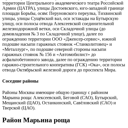
территории Центрального академического театра Российской
Армии (ЦАТРА), улицы Достоевского, юго-западной границе
площади Борьбы, осям: Перуновского переулка, Тихвинской
улицы, улицы Сущёвский вал, оси эстакады на Бутырскую
улицу, оси полосы отвода Алексеевской соединительной
железнодорожной ветки, оси Складочной улицы (до
домовладения № 3 по Складочной улице), далее по
ограждению территории ООО «Дженсер-сервис», южной
подошве насыпи гаражных стоянок «Станколитовец» и
«Металлург», по подошве северной стороны насыпи
гаражных стоянок № 156 и «Автомобилист» до
асфальтобетонного завода, далее по ограждению территории
гаражно-строительного кооператива (ГСК) «Ока», оси полосы
отвода Октябрьской железной дороги до проспекта Мира.
Соседние районы
Районы Москвы имеющие общую границу с районом
Марьина роща: Алексеевский, Беговой (САО), Бутырский,
Мещанский (ЦАО), Останкинский, Савёловский (САО) и
Тверской (ЦАО).
Район Марьина роща