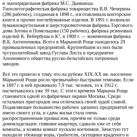
и льнопрядильная фабрика М.С. Дымшица.
Типолитографическая фабрика товарищества В.В. Чичерина
(286 рабочих), созданная в 1898 г., изготавливала конторские
книги и прочие писчебумажные изделия. В 1891 г. возникли
бумажнокрутильная и шерсторазмоточная фабрика Торгового
дома Зотова и Помельцова (150 рабочих), фабрика резиновых
изделий К. Вейербуша и К°, в 1900 г. — кожевенная фабрика
В.Б. Антипенкова. Всего в Марьиной Роще находилось 29
промышленных предприятий. Крупнейшим из них были
чугунолитейный завод Густава Листа и предприятие
Анонимного общества русско-бельгийских патронных
заводов.
Всё это привело к тому, что на рубеже XIX-XX вв. население
Марьиной Рощи росло чрезвычайно быстрыми темпами. Если
в 1897 г. в ней проживало 7,9 тыс. человек, то к 1912 г.
насчитывалось уже 39 тыс. С этого времени Марьина Роща
становится одной из фабричных окраин Москвы. Среди
остальных пригородов она отличалась своей худой славой.
Подавляющее большинство рабочих здешних предприятий не
имело своего угла, и сдача жилья стала очень
распространенным промыслом, причём не только среди
домовладельцев: снявшие квартиру, сдавали уже от себя
комнаты, а хозяева комнат пускали коечников. Зачастую тут
находили убежище воры, грабители, скупщики краденого и