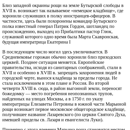
Близ западной окраины рощи на земле Бутырской слободы в
XVII в. возникает так называемое «немецкое кладбище», где
хоронили служивших в полку иностранцев-офицеров. В
частности, здесь были похоронены командир Бутырского
полка известный генерал Патрик Гордон, шотландец по
происхождению, выходец из Прибалтики пастор Глюк,
служанкой которого одно время была Марта Скавронская,
будущая императрица Екатерина I
В последующем число могил здесь увеличивается. В
Средневековье горожан обычно хоронили близ приходских
церквей. Позднее ситуация меняется. Европейские
правительства, исходя из санитарных соображений, стали в
XVII и особенно в XVIII в. запрещать захоронения людей в
городской черте, вынося кладбища за пределы города. Не
стала исключением в этом плане и Россия. Во второй
четверти XVIII в. сюда, в район выгонной земли, переносят
божедомку — место погребения неопознанных трупов,
найденных на улицах Москвы, а в 1750 г. по указу
императрицы Елизаветы Петровны в южной части Марьиной
рощи возникает первое московское общегородское кладбище,
получившее название Лазаревского (по церкви Святого Духа,
имевшей приделы св. Лазаря и евангелиста Луки).
Примерно с этого времени Марьина роща становится местом