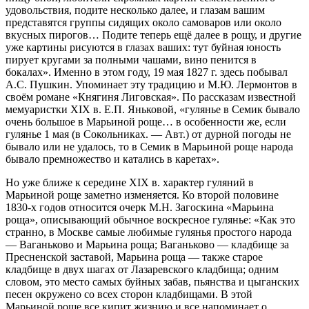
удовольствия, подите несколько далее, и глазам вашим
представятся группы сидящих около самоваров или около
вкусных пирогов… Подите теперь ещё далее в рощу, и другие
уже картины рисуются в глазах ваших: тут буйная юность
пирует кругами за полными чашами, вино пенится в
бокалах». Именно в этом году, 19 мая 1827 г. здесь побывал
А.С. Пушкин. Упоминает эту традицию и М.Ю. Лермонтов в
своём романе «Княгиня Лиговская». По рассказам известной
мемуаристки XIX в. Е.П. Яньковой, «гулянье в Семик бывало
очень большое в Марьиной роще… в особенности же, если
гулянье 1 мая (в Сокольниках. — Авт.) от дурной погоды не
бывало или не удалось, то в Семик в Марьиной роще народа
бывало премножество и катались в каретах».
Но уже ближе к середине XIX в. характер гуляний в
Марьиной роще заметно изменяется. Ко второй половине
1830-х годов относится очерк М.Н. Загоскина «Марьина
роща», описывающий обычное воскресное гулянье: «Как это
странно, в Москве самые любимые гулянья простого народа
— Ваганьково и Марьина роща; Ваганьково — кладбище за
Пресненской заставой, Марьина роща — также старое
кладбище в двух шагах от Лазаревского кладбища; одним
словом, это место самых буйных забав, пьянства и цыганских
песен окружено со всех сторон кладбищами. В этой
Марьиной роще все кипит жизнию и все напоминает о