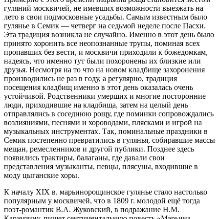
гуляний москвичей, не имевших возможности выезжать на
лето в свои подмосковные усадьбы. Самым известным было
гулянье в Семик — четверг на седьмой неделе после Пасхи.
Эта традиция возникла не случайно. Именно в этот день было
принято хоронить все неопознанные трупы, поминая всех
пропавших без вести, и москвичи приходили к божедомкам,
надеясь, что именно тут были похоронены их близкие или
друзья. Несмотря на то что на новом кладбище захоронения
производились не раз в году, а регулярно, традиция
посещения кладбищ именно в этот день оказалась очень
устойчивой. Родственники умерших и многие посторонние
люди, приходившие на кладбища, затем на целый день
отправлялись в соседнюю рощу, где поминки сопровождались
возлияниями, песнями и хороводами, плясками и игрой на
музыкальных инструментах. Так, поминальные праздники в
Семик постепенно превратились в гулянья, собиравшие массы
мещан, ремесленников и другой публики. Позднее здесь
появились трактиры, балаганы, где давали свои
представления музыканты, певцы, плясуны, входившие в
моду цыганские хоры.
К началу XIX в. марьинорощинское гулянье стало настолько
популярным у москвичей, что в 1809 г. молодой ещё тогда
поэт-романтик В.А. Жуковский, в подражание Н.М.
Карамзину, пишет сентиментальную повесть «Марьина