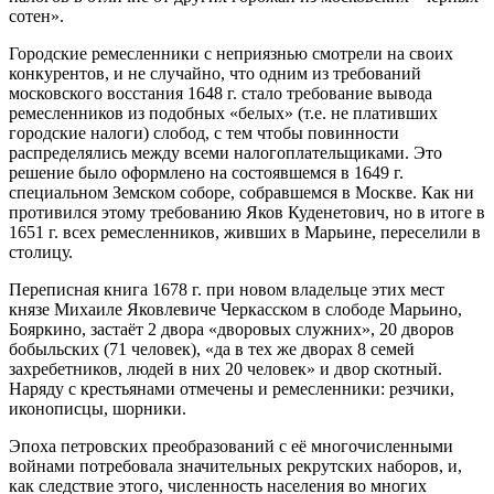
сотен».
Городские ремесленники с неприязнью смотрели на своих
конкурентов, и не случайно, что одним из требований
московского восстания 1648 г. стало требование вывода
ремесленников из подобных «белых» (т.е. не плативших
городские налоги) слобод, с тем чтобы повинности
распределялись между всеми налогоплательщиками. Это
решение было оформлено на состоявшемся в 1649 г.
специальном Земском соборе, собравшемся в Москве. Как ни
противился этому требованию Яков Куденетович, но в итоге в
1651 г. всех ремесленников, живших в Марьине, переселили в
столицу.
Переписная книга 1678 г. при новом владельце этих мест
князе Михаиле Яковлевиче Черкасском в слободе Марьино,
Бояркино, застаёт 2 двора «дворовых служних», 20 дворов
бобыльских (71 человек), «да в тех же дворах 8 семей
захребетников, людей в них 20 человек» и двор скотный.
Наряду с крестьянами отмечены и ремесленники: резчики,
иконописцы, шорники.
Эпоха петровских преобразований с её многочисленными
войнами потребовала значительных рекрутских наборов, и,
как следствие этого, численность населения во многих