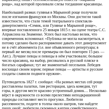
роща», над которой проливали слезы тогдашние красавицы.
Наибольший размах гулянья в Марьиной роще получили
после изгнания французов из Москвы. Они достигли такой
известности, что стали темой театрального спектакля-
дивертисмента «Семик, или Гулянье в Марьиной роще»,
впервые поставленного 25 января 1815 г. на сцене театра С.С.
Апраксина на Знаменке. Успех был настолько велик, что
современник вспоминал: «Публика не могла насмотреться, и
потому сделано было распоряжение давать этот дивертисмент
не в счёт абонемента (т.е. вне объявленного репертуара; в
первый же месяц после премьеры он был повторен 15 раз. —
Авт.). Лучшие певцы и певицы в нём участвовали; большое
число красавиц, на выбор, рисовались в русской пляске в
богатых сарафанах; тут же знаменитый песельник Лебедев
восхищал своим хором; первые певцы — артисты и русские
солдаты славили подвиги оружия».
Путеводитель 1827 г. сообщал: «На разных местах сей рощи
расставлены палатки, там ресторация, здесь комедия, тут
горы, в другом месте красиво устроенный домик… Несколько
вёрст в окружности со всеми прелестями неподкрашенной
природы составляют место прогулки. Любители
рассеянности, подите в толпы около шатров, там найдете
пищу оной; любители скромных картин семейственного