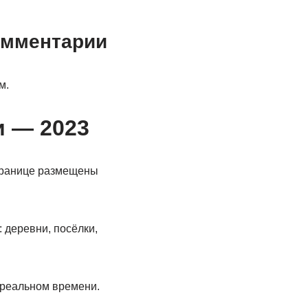
омментарии
м.
и — 2023
странице размещены
 деревни, посёлки,
 реальном времени.