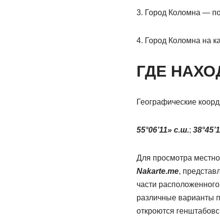
3. Город Коломна — п
4. Город Коломна на к
ГДЕ НАХО
Географические коорд
55°06’11» с.ш.
;
38°45’1
Для просмотра местнос
Nakarte.me
, представ
части расположенного
различные варианты п
откроются генштабовс