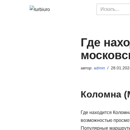
Перейти
к
содержимому
Где нахо
московс
автор:
admin
28.01.202
Коломна (
Где находится Коломна
возможностью просмот
Популярные маршруты 