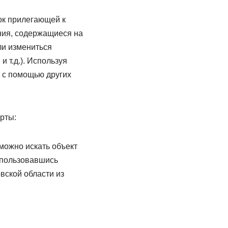
ок прилегающей к
ния, содержащиеся на
ли измениться
 т.д.). Используя
 с помощью других
рты:
можно искать объект
спользовавшись
овской области из