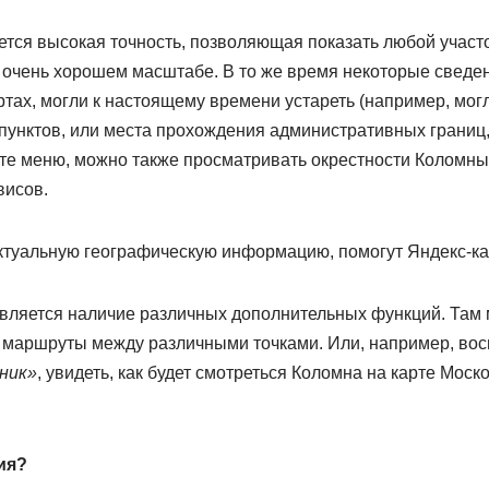
ется высокая точность, позволяющая показать любой участ
 очень хорошем масштабе. В то же время некоторые сведе
тах, могли к настоящему времени устареть (например, мог
унктов, или места прохождения административных границ, и
те меню, можно также просматривать окрестности Коломны
висов.
актуальную географическую информацию, помогут Яндекс-ка
вляется наличие различных дополнительных функций. Там 
ть маршруты между различными точками. Или, например, во
ник»
, увидеть, как будет смотреться Коломна на карте Моск
ия?