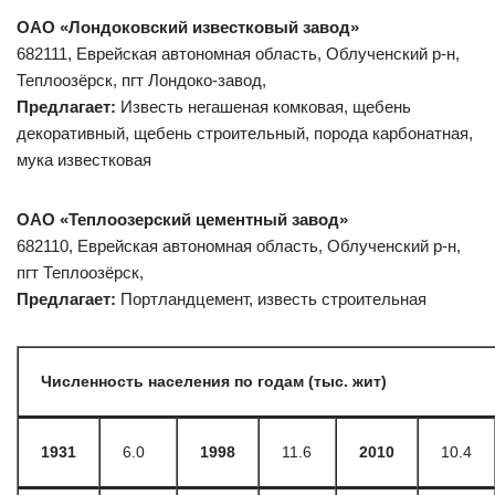
ОАО «Лондоковский известковый завод»
682111, Еврейская автономная область, Облученский р-н,
Теплоозёрск, пгт Лондоко-завод,
Предлагает:
Известь негашеная комковая, щебень
декоративный, щебень строительный, порода карбонатная,
мука известковая
ОАО «Теплоозерский цементный завод»
682110, Еврейская автономная область, Облученский р-н,
пгт Теплоозёрск,
Предлагает:
Портландцемент, известь строительная
Численность населения по годам (тыс. жит)
1931
6.0
1998
11.6
2010
10.4