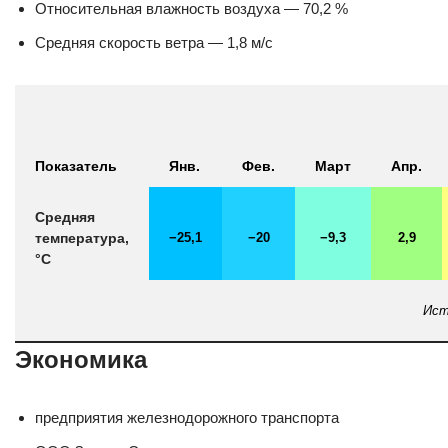
Относительная влажность воздуха — 70,2 %
Средняя скорость ветра — 1,8 м/с
Показатель
Янв.
Фев.
Март
Апр.
Средняя
−25,1
−20
−9,3
2,9
температура,
°C
Ист
Экономика
предприятия железнодорожного транспорта