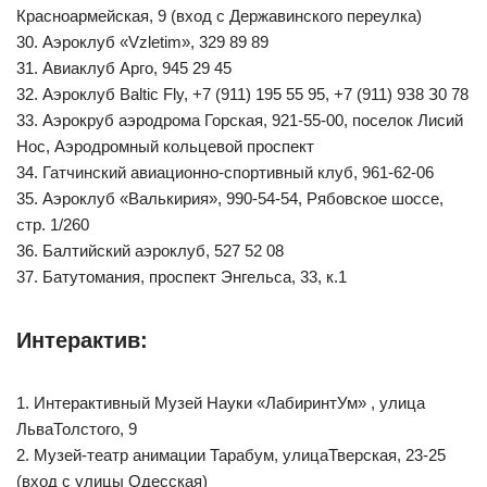
Красноармейская, 9 (вход с Державинского переулка)
30. Аэроклуб «Vzletim», 329 89 89
31. Авиаклуб Арго, 945 29 45
32. Аэроклуб Baltic Fly, +7 (911) 195 55 95, +7 (911) 9З8 З0 78
33. Аэрокруб аэродрома Горская, 921-55-00, поселок Лисий
Нос, Аэродромный кольцевой проспект
34. Гатчинский авиационно-спортивный клуб, 961-62-06
35. Аэроклуб «Валькирия», 990-54-54, Рябовское шоссе,
стр. 1/260
36. Балтийский аэроклуб, 527 52 08
37. Батутомания, проспект Энгельса, 33, к.1
Интерактив:
1. Интерактивный Музей Науки «ЛабиринтУм» , улица
ЛьваТолстого, 9
2. Музей-театр анимации Тарабум, улицаТверская, 23-25
(вход с улицы Одесская)