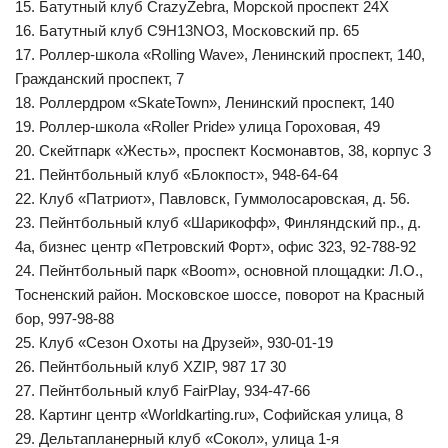
15. Батутный клуб CrazyZebra, Морской проспект 24Х
16. Батутный клуб C9H13NO3, Московский пр. 65
17. Роллер-школа «Rolling Wave», Ленинский проспект, 140,
Гражданский проспект, 7
18. Роллердром «SkateTown», Ленинский проспект, 140
19. Роллер-школа «Roller Pride» улица Гороховая, 49
20. Скейтпарк «Жесть», проспект Космонавтов, 38, корпус 3
21. Пейнтбольный клуб «Блокпост», 948-64-64
22. Клуб «Патриот», Павловск, Гуммолосаровская, д. 56.
23. Пейнтбольный клуб «Шарикофф», Финляндский пр., д.
4а, бизнес центр «Петровский Форт», офис 323, 92-788-92
24. Пейнтбольный парк «Boom», основной площадки: Л.О.,
Тосненский район. Московское шоссе, поворот на Красный
бор, 997-98-88
25. Клуб «Сезон Охоты на Друзей», 930-01-19
26. Пейнтбольный клуб XZIP, 987 17 30
27. Пейнтбольный клуб FairPlay, 934-47-66
28. Картинг центр «Worldkarting.ru», Софийская улица, 8
29. Дельтапланерный клуб «Сокол», улица 1-я