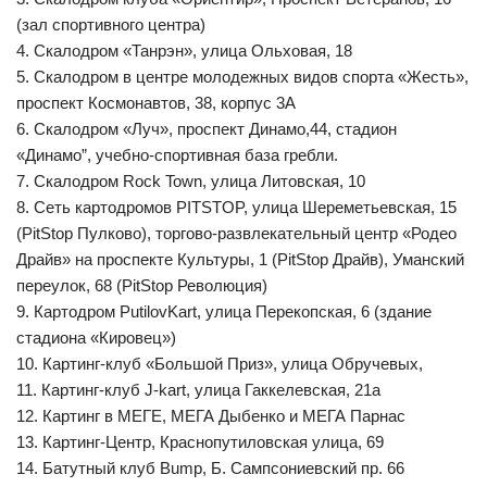
(зал спортивного центра)
4. Скалодром «Танрэн», улица Ольховая, 18
5. Скалодром в центре молодежных видов спорта «Жесть»,
проспект Космонавтов, 38, корпус 3А
6. Скалодром «Луч», проспект Динамо,44, стадион
«Динамо”, учебно-спортивная база гребли.
7. Скалодром Rock Town, улица Литовская, 10
8. Сеть картодромов PITSTOP, улица Шереметьевская, 15
(PitStop Пулково), торгово-развлекательный центр «Родео
Драйв» на проспекте Культуры, 1 (PitStop Драйв), Уманский
переулок, 68 (PitStop Революция)
9. Картодром PutilovKart, улица Перекопская, 6 (здание
стадиона «Кировец»)
10. Картинг-клуб «Большой Приз», улица Обручевых,
11. Картинг-клуб J-kart, улица Гаккелевская, 21а
12. Картинг в МЕГЕ, МЕГА Дыбенко и МЕГА Парнас
13. Картинг-Центр, Краснопутиловская улица, 69
14. Батутный клуб Bump, Б. Сампсониевский пр. 66