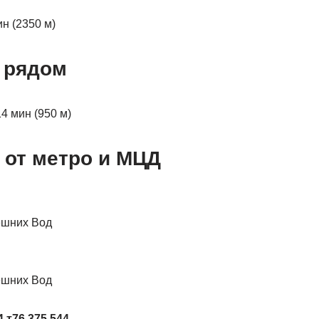
н (2350 м)
 рядом
4 мин (950 м)
 от метро и МЦД
ешних Вод
ешних Вод
4 т76 375 544