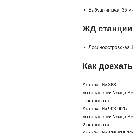
Бабушкинская 35 ми
ЖД станции
Лосиноостровская 1
Как доехать
Автобус №
388
до остановки Улица В
1 остановка
Автобус №
903 903к
до остановки Улица В
2 остановки
Автобус №
136 536 24