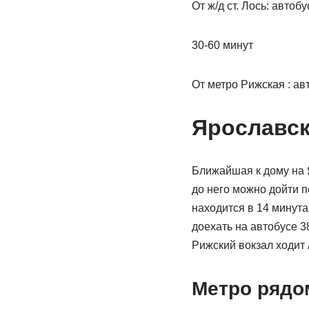
От ж/д ст. Лось: автоб
30-60 минут
От метро Рижская : ав
Ярославско
Ближайшая к дому на Я
до него можно дойти 
находится в 14 минута
доехать на автобусе 3
Рижский вокзал ходит 
Метро рядо