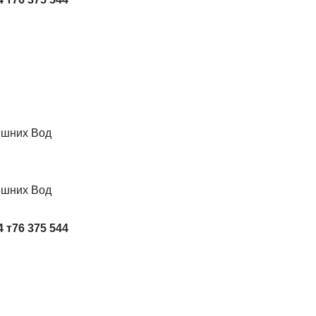
ешних Вод
ешних Вод
4 т76 375 544