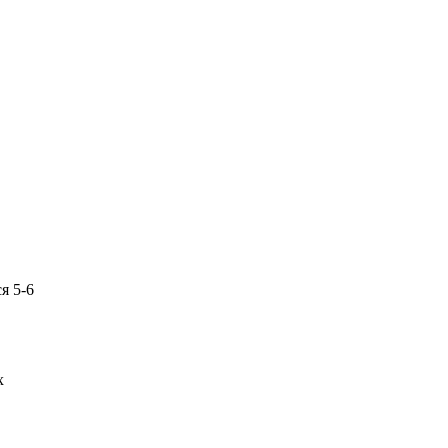
я 5-6
х