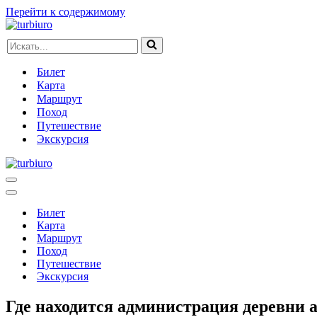
Перейти к содержимому
Искать...
Билет
Карта
Маршрут
Поход
Путешествие
Экскурсия
Меню
навигации
Меню
навигации
Билет
Карта
Маршрут
Поход
Путешествие
Экскурсия
Где находится администрация деревни 