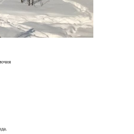
мочия
ода.