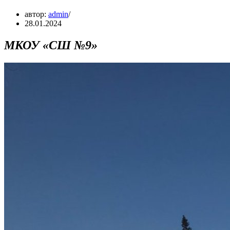
автор:
admin
28.01.2024
МКОУ «СШ №9»