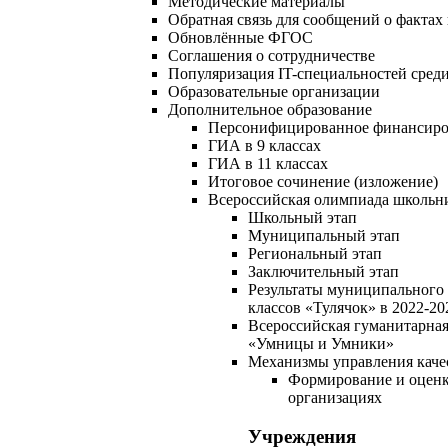
Методические материалы
Обратная связь для сообщений о фактах
Обновлённые ФГОС
Соглашения о сотрудничестве
Популяризация IT-специальностей сред
Образовательные организации
Дополнительное образование
Персонифицированное финансиро
ГИА в 9 классах
ГИА в 11 классах
Итоговое сочинение (изложение)
Всероссийская олимпиада школьн
Школьный этап
Муниципальный этап
Региональный этап
Заключительный этап
Результаты муниципального
классов «Тулячок» в 2022-20
Всероссийская гуманитарна
«Умницы и Умники»
Механизмы управления качес
Формирование и оценк
организациях
Учреждения