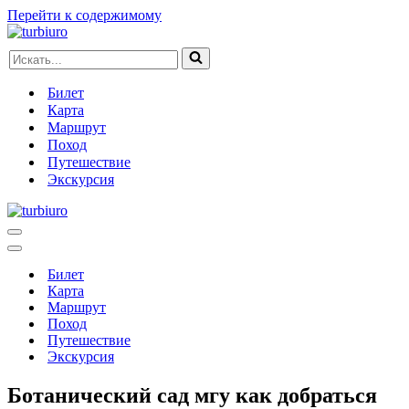
Перейти к содержимому
Искать...
Билет
Карта
Маршрут
Поход
Путешествие
Экскурсия
Меню
навигации
Меню
навигации
Билет
Карта
Маршрут
Поход
Путешествие
Экскурсия
Ботанический сад мгу как добраться