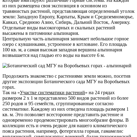
которые имитируют различные горные системы. На каждой
из них размещена своя экспозиция в основном из
травянистых растений, представляющая определенный уголок
земли: Западную Европу, Карпаты, Крым и Средиземноморье,
Кавказ, Среднюю Азию, Сибирь, Дальний Восток, Америку.
Отдельные виды высокогорных и скальных растений
высажены в питомнике альпинария.
Центральную часть альпинария занимает небольшое горное
озеро с кувшинками, устроенное в котловане. Его площадь
100 кв. м, а самая высокая западная вершина альпинария
возвышается над гладью его воды на высоте 6 м.
Продолжить знакомство с растениями земли можно, посетив
другие экспозиции Ботанического сада МГУ на Воробьевых
горах.
Так на «
Участке систематики растений
» на 24 грядах
размером 2 х 1 м представлено 500 видов растений из более
250 родов и 95 семейств, сгруппированные согласно
систематике. Каждому из них отведена площадь размером 1
кв. м. Это позволяет всесторонне представить растение и
одновременно продемонстрировать многообразие флоры. В
коллекции есть и очень редкие для нашего климатического
пояса растения, например, фотергилла горная, гамамелис
вирджинский, симплокарпус вонючий, бадан тихоокеанский,