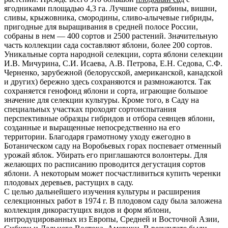
ягодниками площадью 4,3 га. Лучшие сорта рябины, вишни,
сливы, крыжовника, смородины, сливо-алычевые гибриды,
пригодные для выращивания в средней полосе России,
собраны в нем — 400 сортов и 2500 растений. Значительную
часть коллекции сада составляют яблони, более 200 сортов.
Уникальные сорта народной селекции, сорта яблони селекции
И.В. Мичурина, С.И. Исаева, А.В. Петрова, Е.Н. Седова, С.Ф.
Черненко, зарубежной (белорусской, американской, канадской
и других) бережно здесь сохраняются и размножаются. Так
сохраняется генофонд яблони и сорта, играющие большое
значение для селекции культуры. Кроме того, в Саду на
специальных участках проходят сортоиспытания
перспективные образцы гибридов и отбора сеянцев яблони,
созданные и выращенные непосредственно на его
территории. Благодаря грамотному уходу ежегодно в
Ботаническом саду на Воробьевых горах поспевает отменный
урожай яблок. Убирать его приглашаются волонтеры. Для
желающих по расписанию проводится дегустация сортов
яблони. А некоторым может посчастливиться купить черенки
плодовых деревьев, растущих в саду.
С целью дальнейшего изучения культуры и расширения
селекционных работ в 1974 г. В плодовом саду была заложена
коллекция дикорастущих видов и форм яблони,
интродуцированных из Европы, Средней и Восточной Азии,