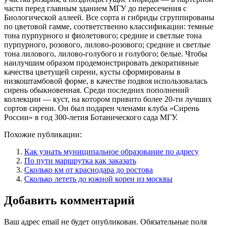
части перед главным зданием МГУ до пересечения с
Биологической аллеей. Все сорта и гибриды сгруппированы
по цветовой гамме, соответственно классификации: темные
тона пурпурного и фиолетового; средние и светлые тона
пурпурного, розового, лилово-розового; средние и светлые
тона лилового, лилово-голубого и голубого; белые. Чтобы
наилучшим образом продемонстрировать декоративные
качества цветущей сирени, кусты сформированы в
низкоштамбовой форме, в качестве подвоя использовалась
сирень обыкновенная. Среди последних пополнений
коллекции — куст, на котором привито более 20-ти лучших
сортов сирени. Он был подарен членами клуба «Сирень
России» в год 300-летия Ботанического сада МГУ.
Похожие публикации:
Как узнать муниципальное образование по адресу
По пути маршрутка как заказать
Сколько км от краснодара до ростова
Сколько лететь до южной кореи из москвы
Добавить комментарий
Ваш адрес email не будет опубликован.
Обязательные поля