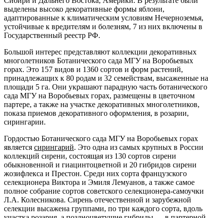
Сибири и Дальнего Востока, Америки. В результате были
выделены высоко декоративные формы яблони,
адаптированные к климатическим условиям Нечерноземья,
устойчивые к вредителям и болезням, 7 из них включены в
Государственный реестр РФ.
Большой интерес представляют коллекции декоративных
многолетников Ботанического сада МГУ на Воробьевых
горах. Это 157 видов и 1360 сортов и форм растений,
принадлежащих к 80 родам и 32 семействам, высаженные на
площади 5 га. Они украшают парадную часть ботанического
сада МГУ на Воробьевых горах, размещены в цветочном
партере, а также на участке декоративных многолетников,
показа приемов декоративного оформления, в розарии,
сирингарии.
Гордостью Ботанического сада МГУ на Воробьевых горах
является
сирингарий
. Это одна из самых крупных в России
коллекций сирени, состоящая из 130 сортов сирени
обыкновенной и гиацинтоцветной и 20 гибридов сирени
жозифлекса и Престон. Среди них сорта французского
селекционера Виктора и Эмиля Лемуанов, а также самое
полное собрание сортов советского селекционера-самоучки
Л.А. Колесникова. Сирень отечественной и зарубежной
селекции высажена группами, по три каждого сорта, вдоль
участка розария, а поздноцветущие гибриды — в партерной