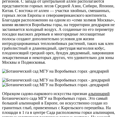
регионов. С запада от центральной аллеи располагаются
представители горных лесов Средней Азии, Сибири, Японии,
Китая. С востока от аллеи — участки хвойных, смешанных,
горных лесов Европы и североамериканского континента.
Благодаря расположению на одном из «семи холмов Москвы»,
коими являются Воробьевы горы, на территории дендрария не
застаивается холодный воздух. А созданные по его периметру
посадки высоких деревьев и многорядные лесозащитные
полосы создают дополнительно условия для жизни
интродуцированных теплолюбивых растений, таких как клен
граболистный и дланевидный, цветущая магнолия кобус,
плодоносящий грецкий орех, бундук двудомный, лавровишня
лекарственная и некоторых других, что удивительно для зоны
Москвы и Подмосковья.
Образцом садово-паркового искусства признан
альпинарий
Ботанического сада МГУ на Воробьевых горах. Это самый
большой альпинарий в Европе, он искусственно создан из
гранитных глыб, привезенных с Карельского перешейка. На
площади в 1 га в центре Сада расположены горки альпинария,