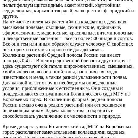
пельтифиллум щитовидный, акант мягкий, хауттюйния
сердцевидная, кирказон твердый, чашецветник флоридский и
другие.
На «
Участке полезных растений
» на квадратных делянках
высажены полевые, овощные, технические, дубильные,
эфиромасличные, медоносные, красильные, витаминоносные
и лекарственные растения — всего более 500 видов и сортов.
Все они тем или иным образом служат человеку. О свойствах
некоторых из них мы порой и не догадываемся.
Коллекция растений Средней полосы Росси
и занимают
площадь 0,4 га. В непосредственной близости друг от друга
здесь существуют обитатели широколиственных, смешанных,
хвойных лесов, лесостепной зоны, растения с выходов
известняков и мела, а также разной увлажненности почвы.
Для каждой из этих групп необходимы определенные
условия, приближенные к естественным. Они созданы и
поддерживаются сотрудниками Ботанического сада МГУ на
Воробьевых горах. В коллекции флоры Средней полосы
России немало очень редких растений или относящихся к
исчезающим видам. Задача коллектива– сохранить и
способствовать увеличению их численности в природе.
Кроме дикорастущих Ботанический сад МГУ на Воробьевых
горах располагает замечательными коллекциями садовых
растений. Прежде всего это большой
плодовый сад
с