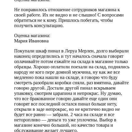
Не понравилось отношение сотрудников магазина к
своей работе. Их не видно и не слышно! С вопросами
обратиться не к кому. Пришлось побегать, чтобы
получить консультацию.
Оценка магазина:
Мария Ивановна
Покупали шкаф пинал в Леруа Мерлен, долго выбирали
наконец определились и тут началось сначала говорят
оплачивайте потом езжайте на склада в магазине только
образцы. Хорошо оплатили поехали на склад, поднялись
народу не кого пере домной мужчина, ну как же все
медленно пока нашли на складе, я говорю что буду
смотреть разобрали коробки сняли, раз вмятина, давайте
говорю другой. Достали другой пинал вскрываем
упаковку, смотрим царапина и непрокрас. Ну думаю,
что все бракованное говорю давайте еще один они
говорят все последний остался пинал больше нету,
открыли в заде непрокрас, но не критично видно не
будет все равно — забрали. 2 часа на складе и все
неторопливо — деньги то уже уплочены. Выбор в
магазине конечно большой, но качество товара и
обслуживание желает лучшего.