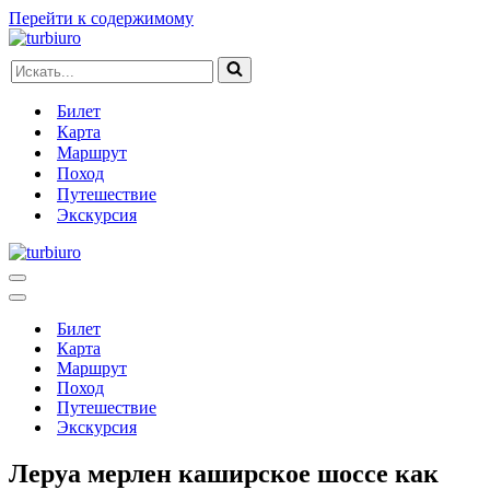
Перейти к содержимому
Искать...
Билет
Карта
Маршрут
Поход
Путешествие
Экскурсия
Меню
навигации
Меню
навигации
Билет
Карта
Маршрут
Поход
Путешествие
Экскурсия
Леруа мерлен каширское шоссе как