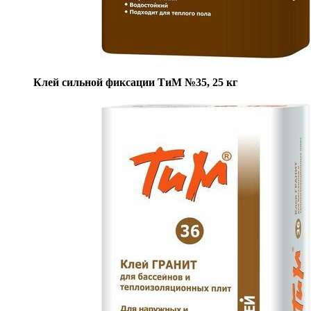
Клей сильной фиксации ТиМ №35, 25 кг