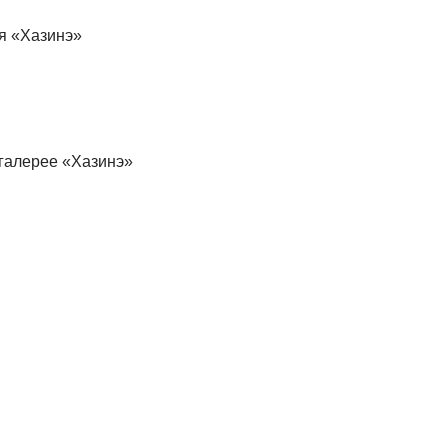
ея «Хазинэ»
 галерее «Хазинэ»