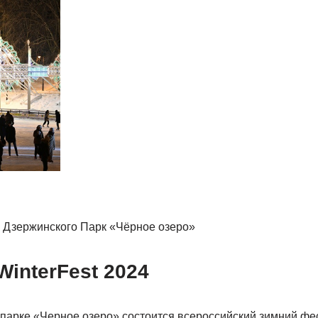
ул. Дзержинского Парк «Чёрное озеро»
interFest 2024
 парке «Черное озеро» состоится всероссийский зимний фес