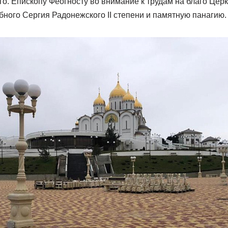
о. Епископу Феогносту во внимание к трудам на благо Цер
ного Сергия Радонежского II степени и памятную панагию.