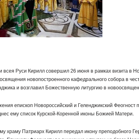
и всея Руси Кирилл совершил 26 июня в рамках визита в Н
 освящения новопостроенного кафедрального собора в чес
енджика и возглавил Божественную литургию в новоосвяще
жения епископ Новороссийский и Геленджикский Феогност 
днес ему список Курской-Коренной иконы Божией Матери.
му храму Патриарх Кирилл передал икону преподобного Ге