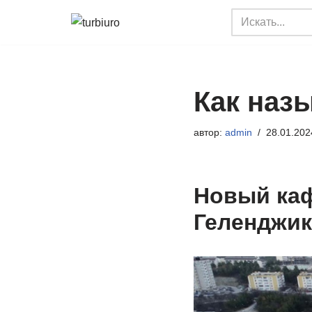
Перейти
к
содержимому
Как наз
автор:
admin
28.01.202
Новый каф
Геленджик