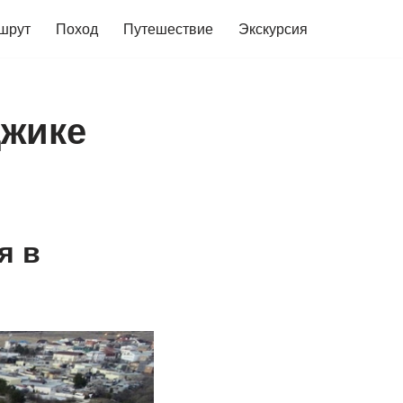
шрут
Поход
Путешествие
Экскурсия
джике
я в