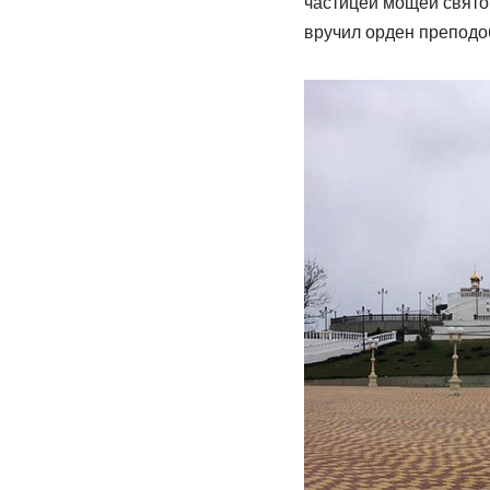
частицей мощей святог
вручил орден преподоб