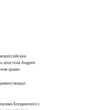
овороссийскую
ть апостола Андрея
нном храме.
приветствовал
расима Болдинского с