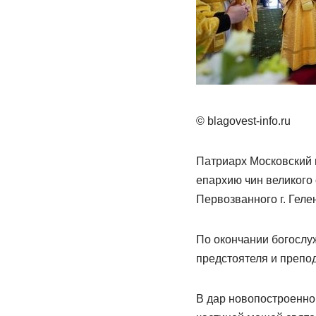
© blagovest-info.ru
Патриарх Московский 
епархию чин великого
Первозванного г. Гел
По окончании богослу
предстоятеля и препо
В дар новопостроенно