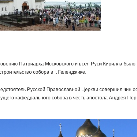
словению Патриарха Московского и всея Руси Кирилла было
троительство собора в г. Геленджике.
предстоятель Русской Православной Церкви совершил чин о
ущего кафедрального собора в честь апостола Андрея Перв