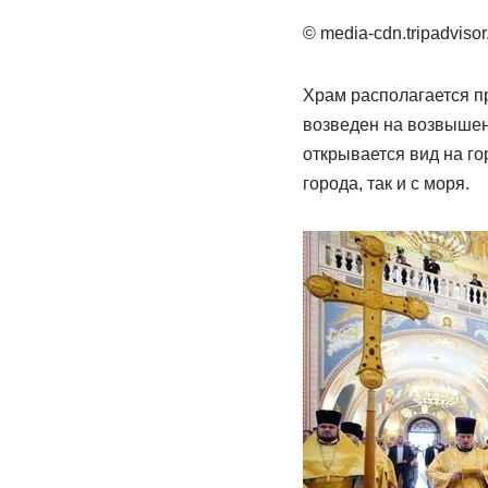
© media-cdn.tripadviso
Храм располагается п
возведен на возвышен
открывается вид на го
города, так и с моря.