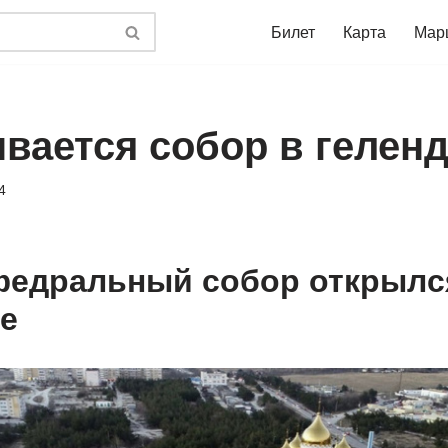
Билет
Карта
Мар
ывается собор в гелен
4
едральный собор открылс
е