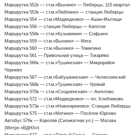
Маршрутка 552к — ст.м.»Выхино» — Люберцы, 115 квартал
Маршрутка 553к — ст.м.»Люблино» — станция Люберцы
Маршрутка 554 — ст.м.»Медведково» — Ашан-Мытищи
Маршрутка 556 — станция Люберцы — Капотня
Маршрутка 558к — ст.м.»Кузьминки» — Софьино
Маршрутка 559 — ст.м.»Выхино» — Мега
Маршрутка 560 — ст.м.»Выхино» — Томилино
Маршрутка 561 — Привольная улица — Токарёво
Маршрутка 566к — ст.м.»Тушинская» — Микрорайон
Чернево
Маршрутка 567 — ст.м.»Бабушкинская» — Челюскинский
Маршрутка 568к — ст.м.»Тушинская» — Урожай
Маршрутка 570к — ст.м.»Сходненская» — Ангелово
Маршрутка 572 — ст.м.»Медведково» — пл. Хлебниково
Маршрутка 573к — ст.м.»Новогирееево»- Станция Люберцы
Маршрутка 575 — ст.м.»Митино» — Посёлок Юрлово
Автобус 576к — Королёв (Силикатная ул.) — Москва
(Метро «ВДНХ»)
Маршрутка 577 — ст.м.»Тёплый Стан» — Совхоз