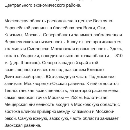
Центрального экономического района.
Московская область расположена в центре Восточно-
Европейской равнины в бассейнах рек Волги, Оки,
Клязьмы, Москвы. Север области занимает заболоченная
Верхневолжская низменность. К югу от нее протягивается
холмистая Смоленско-Московская возвышенность. Здесь,
около г. Уваровки, находится высшая точка области — 310
м. (дер. Шапкино). Северо-западный край этой
возвышенности известен под названием Клинско-
Дмитровской гряды. Юго-западную часть Подмосковья
занимает Москворецко-Окская равнина. К ней относится
Теплостанская возвышенность, на которой расположена
самая высокая точка Москвы — 253 м. Болотистая
Мещерская низменность входит в Московскую область с
востока клином примерно между Клязьмой и Москвой-
рекой. Самую южную, заокскую, часть области занимает
Заокская равнина.