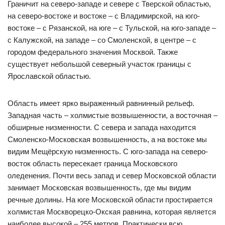
Граничит на северо-западе и севере с Тверской областью,
на северо-востоке и востоке – с Владимирской, на юго-
востоке – с Рязанской, на юге – с Тульской, на юго-западе –
с Калужской, на западе – со Смоленской, в центре – с
городом федерального значения Москвой. Также
существует небольшой северный участок границы с
Ярославской областью.
Область имеет ярко выраженный равнинный рельеф.
Западная часть – холмистые возвышенности, а восточная –
обширные низменности. С севера и запада находится
Смоленско-Московская возвышенность, а на востоке мы
видим Мещёрскую низменность. С юго-запада на северо-
восток область пересекает граница Московского
оледенения. Почти весь запад и север Московской области
занимает Московская возвышенность, где мы видим
речные долины. На юге Московской области простирается
холмистая Москворецко-Окская равнина, которая является
наиболее высокой – 255 метров. Практически всю