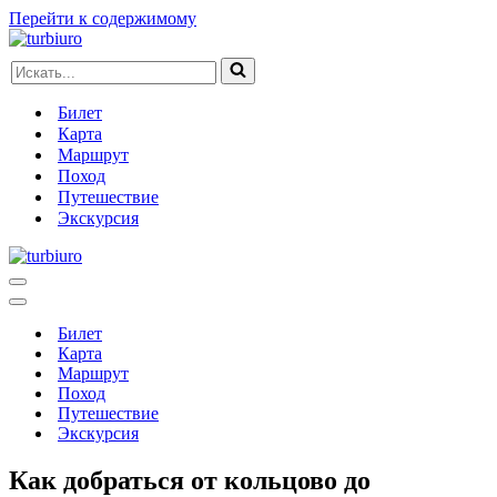
Перейти к содержимому
Искать...
Билет
Карта
Маршрут
Поход
Путешествие
Экскурсия
Меню
навигации
Меню
навигации
Билет
Карта
Маршрут
Поход
Путешествие
Экскурсия
Как добраться от кольцово до