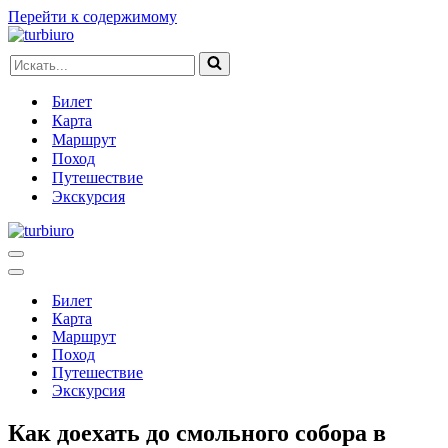
Перейти к содержимому
Искать...
Билет
Карта
Маршрут
Поход
Путешествие
Экскурсия
Меню
навигации
Меню
навигации
Билет
Карта
Маршрут
Поход
Путешествие
Экскурсия
Как доехать до смольного собора в