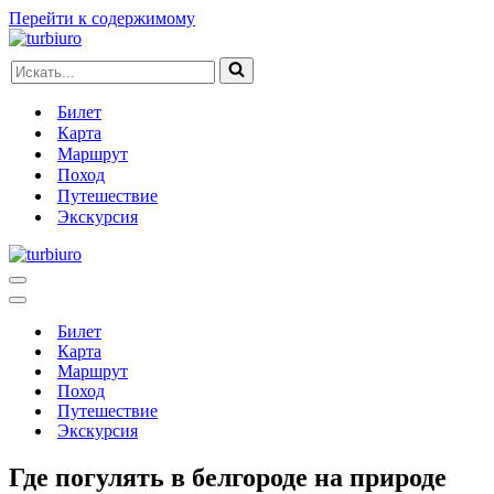
Перейти к содержимому
Искать...
Билет
Карта
Маршрут
Поход
Путешествие
Экскурсия
Меню
навигации
Меню
навигации
Билет
Карта
Маршрут
Поход
Путешествие
Экскурсия
Где погулять в белгороде на природе