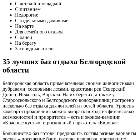
С детской площадкой
С питанием
Недорогие
С отдельными домиками
На карте
Для семейного отдыха
С баней
На берегу
Загородные отели
35 лучших баз отдыха Белгородской
области
Белгородская область примечательная своими живописными
дубравами, сосновыми лесами, красотами рек Северский
Донец, Нежеголь, Ворскла. На их берегах, а также у
Старооскольского и Белгородского водохранилищ построено
несколько баз отдыха для жителей и гостей области. Уровень
комфорта проживания можно выбрать исходя из финансовых
возможностей и приоритетов – есть и эконом-кемпинг
«Красные кусты», и роскошный парк-отель «Европа».
Большинство баз готовы предложить гостям разные варианты
досуга – посещение бани, готовка шашлыка, прогулки по