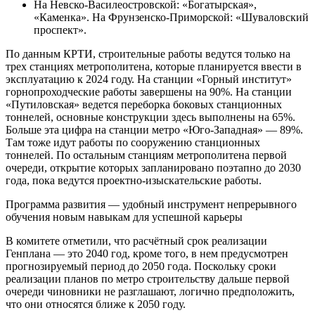
На Невско-Василеостровской: «Богатырская»,
«Каменка». На Фрунзенско-Приморской: «Шуваловский
проспект».
По данным КРТИ, строительные работы ведутся только на
трех станциях метрополитена, которые планируется ввести в
эксплуатацию к 2024 году. На станции «Горный институт»
горнопроходческие работы завершены на 90%. На станции
«Путиловская» ведется переборка боковых станционных
тоннелей, основные конструкции здесь выполнены на 65%.
Больше эта цифра на станции метро «Юго-Западная» — 89%.
Там тоже идут работы по сооружению станционных
тоннелей. По остальным станциям метрополитена первой
очереди, открытие которых запланировано поэтапно до 2030
года, пока ведутся проектно-изыскательские работы.
Программа развития — удобный инструмент непрерывного
обучения новым навыкам для успешной карьеры
В комитете отметили, что расчётный срок реализации
Генплана — это 2040 год, кроме того, в нем предусмотрен
прогнозируемый период до 2050 года. Поскольку сроки
реализации планов по метро строительству дальше первой
очереди чиновники не разглашают, логично предположить,
что они относятся ближе к 2050 году.