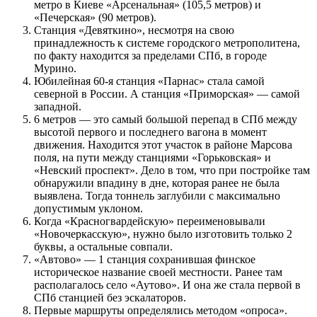
метро в Киеве «Арсенальная» (105,5 метров) и
«Печерская» (90 метров).
Станция «Девяткино», несмотря на свою
принадлежность к системе городского метрополитена,
по факту находится за пределами СПб, в городе
Мурино.
Юбилейная 60-я станция «Парнас» стала самой
северной в России. А станция «Приморская» — самой
западной.
6 метров — это самый большой перепад в СПб между
высотой первого и последнего вагона в момент
движения. Находится этот участок в районе Марсова
поля, на пути между станциями «Горьковская» и
«Невский проспект». Дело в том, что при постройке там
обнаружили впадину в дне, которая ранее не была
выявлена. Тогда тоннель заглубили с максимально
допустимым уклоном.
Когда «Красногвардейскую» переименовывали
«Новочеркасскую», нужно было изготовить только 2
буквы, а остальные совпали.
«Автово» — 1 станция сохранившая финское
историческое название своей местности. Ранее там
располагалось село «Аутово». И она же стала первой в
СПб станцией без эскалаторов.
Первые маршруты определялись методом «опроса».