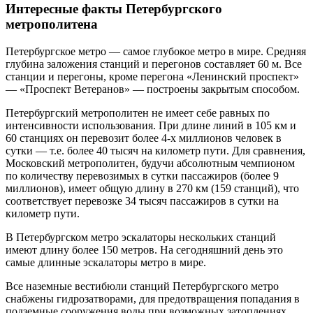
Интересные факты Петербургского
метрополитена
Петербургское метро — самое глубокое метро в мире. Средняя
глубина заложения станций и перегонов составляет 60 м. Все
станции и перегоны, кроме перегона «Ленинский проспект»
— «Проспект Ветеранов» — построены закрытым способом.
Петербургский метрополитен не имеет себе равных по
интенсивности использования. При длине линий в 105 км и
60 станциях он перевозит более 4-х миллионов человек в
сутки — т.е. более 40 тысяч на километр пути. Для сравнения,
Московский метрополитен, будучи абсолютным чемпионом
по количеству перевозимых в сутки пассажиров (более 9
миллионов), имеет общую длину в 270 км (159 станций), что
соответствует перевозке 34 тысяч пассажиров в сутки на
километр пути.
В Петербургском метро эскалаторы нескольких станций
имеют длину более 150 метров. Hа сегодняшний день это
самые длинные эскалаторы метро в мире.
Все наземные вестибюли станций Петербургского метро
снабжены гидрозатворами, для предотвращения попадания в
подземные сооружения воды при возможных затоплениях