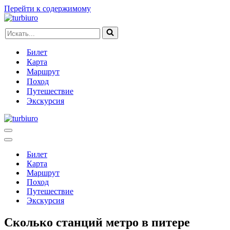
Перейти к содержимому
Искать...
Билет
Карта
Маршрут
Поход
Путешествие
Экскурсия
Меню
навигации
Меню
навигации
Билет
Карта
Маршрут
Поход
Путешествие
Экскурсия
Сколько станций метро в питере