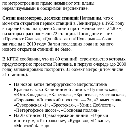
по метростроению прямо называют эти планы
нереализуемыми в обозримой перспективе.
Сотни километров, десятки станций
Напомним, что с
момента открытия первых станций в Ленинграде в 1955 году
в городе было построено 5 линий протяженностью 124,8 км,
на которых расположено 72 станции. Последние из них —
«Проспект Славы», «Дунайская» и «Шушары» — были
запущены в 2019 году. За три последних года ни одного
нового открытия станций не было.
В КРТИ сообщили, что из 89 станций, строительство которых
предусмотрено проектом Генплана, в первую очередь (до 2030
года) запланировано построить 31 объект метро (в том числе
21 станцию).
На новой ветке петербургского метрополитена —
Красносельско-Калининской линии: «Путиловская»,
«Юго-Западная», «Каретная», «Броневая», «Заставская»,
«Боровая», «Лиговский проспект — 2», «Знаменская»,
«Суворовская -1», «Брестская», «Улица Доблести»,
«Петергофское шоссе», «Сосновая поляна».
На Лахтинско-Правобережной линии: «Горный
институт», «Театральная», «Кудрово», «Гавань»,
«Морской Фасад».