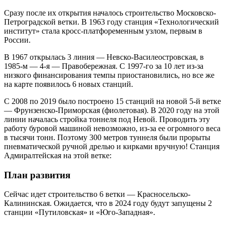
Сразу после их открытия началось строительство Московско-
Петроградской ветки. В 1963 году станция «Технологический
институт» стала кросс-платфоременным узлом, первым в
России.
В 1967 открылась 3 линия — Невско-Василеостровская, в
1985-м — 4-я — Правобережная. С 1997-го за 10 лет из-за
низкого финансирования темпы приостановились, но все же
на карте появилось 6 новых станций.
С 2008 по 2019 было построено 15 станций на новой 5-й ветке
— Фрунзенско-Приморская (фиолетовая). В 2020 году на этой
линии началась стройка тоннеля под Невой. Проводить эту
работу буровой машиной невозможно, из-за ее огромного веса
в тысячи тонн. Поэтому 300 метров туннеля были прорыты
пневматической ручной дрелью и кирками вручную! Станция
Адмиралтейская на этой ветке:
План развития
Сейчас идет строительство 6 ветки — Красносельско-
Калининская. Ожидается, что в 2024 году будут запущены 2
станции «Путиловская» и «Юго-Западная».