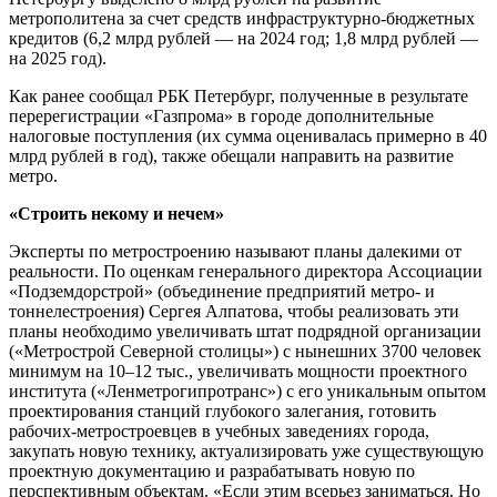
метрополитена за счет средств инфраструктурно-бюджетных
кредитов (6,2 млрд рублей — на 2024 год; 1,8 млрд рублей —
на 2025 год).
Как ранее сообщал РБК Петербург, полученные в результате
перерегистрации «Газпрома» в городе дополнительные
налоговые поступления (их сумма оценивалась примерно в 40
млрд рублей в год), также обещали направить на развитие
метро.
«Строить некому и нечем»
Эксперты по метростроению называют планы далекими от
реальности. По оценкам генерального директора Ассоциации
«Подземдорстрой» (объединение предприятий метро- и
тоннелестроения) Сергея Алпатова, чтобы реализовать эти
планы необходимо увеличивать штат подрядной организации
(«Метрострой Северной столицы») с нынешних 3700 человек
минимум на 10–12 тыс., увеличивать мощности проектного
института («Ленметрогипротранс») с его уникальным опытом
проектирования станций глубокого залегания, готовить
рабочих-метростроевцев в учебных заведениях города,
закупать новую технику, актуализировать уже существующую
проектную документацию и разрабатывать новую по
перспективным объектам. «Если этим всерьез заниматься. Но