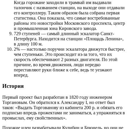
Когда горожане заходили в трамвай им выдавали
талончик с названием станции, на выходе они отдавали
его контроллеру. Таким образом была собрана первая
статистика. Она показала, что самые востребованные
районы это новостройки Московского проспекта, центр
и промышленная зона Кировского завода.
729 ступеней — самый длинный эскалатор Санкт-
Петербурга. Находится на станции «Площадь Ленина»,
в длину 100 м.
2% — настолько поручни эскалатора движутся быстрее,
чем ступеньки. Это происходит из-за того, что их
скорость обеспечивают 2 разных двигателя. По этой
причине, во время движения, люди нередко
переставляют руки ближе к себе, ведь те уезжают
вперед.
История
Первый проект был разработан в 1820 году инженером
Торгановым. Он обратился к Александру I, но ответ был
таков: «Выдать Торгованову из кабинета 200 р. и обязать его
подписью впредь прожектами не заниматься, а упражняться в
промыслах, ему свойственных».
Похожие идеи разрабатывали Кулибин и Брюнель, но они не