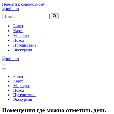
Перейти к содержимому
Искать...
Билет
Карта
Маршрут
Поход
Путешествие
Экскурсия
Меню
навигации
Меню
навигации
Билет
Карта
Маршрут
Поход
Путешествие
Экскурсия
Помещения где можно отметить день