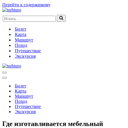
Перейти к содержимому
Искать...
Билет
Карта
Маршрут
Поход
Путешествие
Экскурсия
Меню
навигации
Меню
навигации
Билет
Карта
Маршрут
Поход
Путешествие
Экскурсия
Где изготавливается мебельный