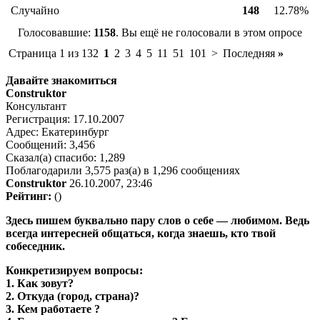
Случайно
148
12.78%
Голосовавшие:
1158
. Вы ещё не голосовали в этом опросе
Страница 1 из 132
1
2
3
4
5
11
51
101
>
Последняя
»
Давайте знакомиться
Construktor
Консультант
Регистрация: 17.10.2007
Адрес: Екатеринбург
Сообщений: 3,456
Сказал(а) спасибо: 1,289
Поблагодарили 3,575 раз(а) в 1,296 сообщениях
Construktor
26.10.2007, 23:46
Рейтинг:
()
Здесь пишем буквально пару слов о себе — любимом. Ведь
всегда интересней общаться, когда знаешь, кто твой
собеседник.
Конкретизируем вопросы:
1. Как зовут?
2. Откуда (город, страна)?
3. Кем работаете ?