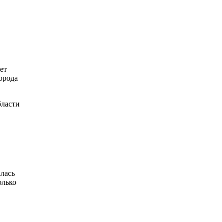
ет
орода
бласти
алась
олько