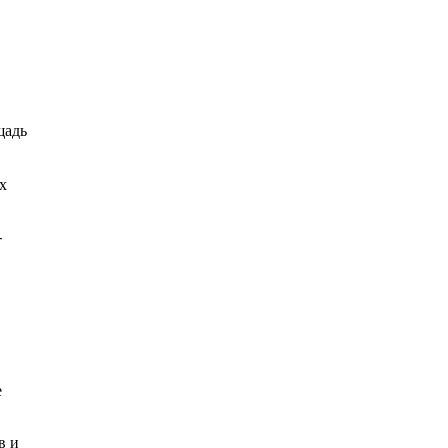
щадь
х
-
е
в и