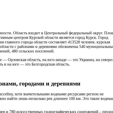
нности. Область входит в Центральный федеральный округ. Пло
тивным центром Курской области является город Курск. Город
я главного города области составляет 413528 человек. курская
 области с районами и деревнями обозначены 540 муниципальны
лений, 480 сельских поселений.
е — Орловская область, на юго-западе — это Украина, на северо
ь и на юге — это Белгородская область.
онами, городами и деревнями
ссейну, хотя значительными водными ресурсами регион не
ожно найти лишь несколько рек длиннее 100 км. Это такие водны
озер и 780 искусственных гидрографических сооружений – прудо