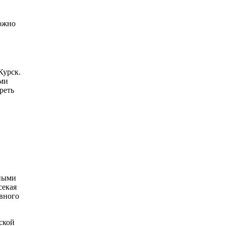
можно
Курск.
ыми
реть
нными
секая
авного
ской