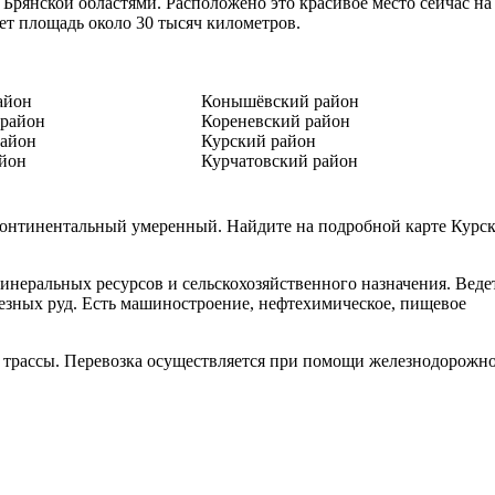
Брянской областями. Расположено это красивое место сейчас на
т площадь около 30 тысяч километров.
айон
Конышёвский район
 район
Кореневский район
район
Курский район
айон
Курчатовский район
 континентальный умеренный. Найдите на подробной карте Курс
инеральных ресурсов и сельскохозяйственного назначения. Веде
лезных руд. Есть машиностроение, нефтехимическое, пищевое
 трассы. Перевозка осуществляется при помощи железнодорожн