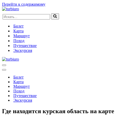
Перейти к содержимому
Искать...
Билет
Карта
Маршрут
Поход
Путешествие
Экскурсия
Меню
навигации
Меню
навигации
Билет
Карта
Маршрут
Поход
Путешествие
Экскурсия
Где находится курская область на карте