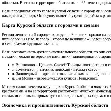
областью. Всего на территории области около 65 железнодоро
Если передвигаться по карте Курской области с городами и сел
находится аэропорт. Он осуществляет внутренние рейсы в разн
Карта Курской области с городами и селами
Регион делится на 5 городских округов. Больших городов на т
чуть более 430 тыс. человек. Второй по величине – Железногор
и села. Самые крупные поеления:
Если рассматривать достопримечательности области, то они ес
с селами, можно интересные памятники, заповедники и старинны
с. Винниково – Церковь Святой Троицы, построенная в сер
с. Толмачево – памятник природы «Лебяжье озеро»;
п. Заповедный — древнее изваяние из камня в виде воин
д. 1-я Моква – дворец-усадьба купцов Нелидовых.
Местом паломничества верующих в Курской области является К
крестьянами, а на ее территории расположен мужской монастыр
святых источников, прикоснуться к воде из которых стремятся
Экономика и промышленность Курской области