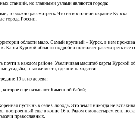
жных станций, но главными узлами являются города:
ами, то можно рассмотреть. Что на восточной окраине Курска
ые города России.
ерритории области мало. Самый крупный – Курск, в нем прожива
ск. Карта Курской области подробно позволяет рассмотреть все г
ть почти в каждом районе. Увеличивая масштаб карты Курской о
е усадьбы, а также места, где они находятся:
едине 19 в. из дерева;
а, которое еще называют Каменной бабой;
оренная пустынь в селе Слобода. Это земля никогда не вспахив
ь, построенный еще в конце 16 в. Рядом с монастырем есть неск
 тысячи православных.