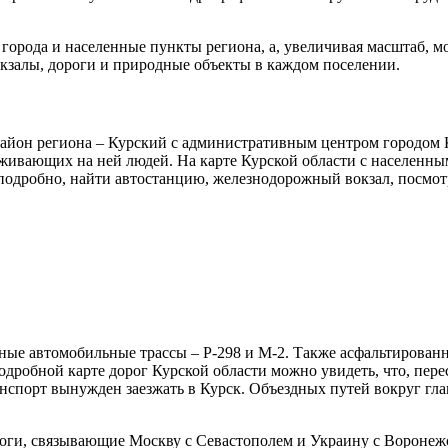
 города и населенные пункты региона, а, увеличивая масштаб, 
кзалы, дороги и природные объекты в каждом поселении.
район региона – Курский с административным центром городом 
оживающих на ней людей. На карте Курской области с населенн
подробно, найти автостанцию, железнодорожный вокзал, посмот
вные автомобильные трассы – Р-298 и М-2. Также асфальтирова
одробной карте дорог Курской области можно увидеть, что, пере
ранспорт вынужден заезжать в Курск. Объездных путей вокруг гл
роги, связывающие Москву с Севастополем и Украину с Воронеж