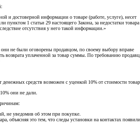
:
й и достоверной информации о товаре (работе, услуге), несет
и пунктом 1 статьи 29 настоящего Закона, за недостатки товара
вследствие отсутствия у него такой информации.»
и они не были оговорены продавцом, по своему выбору вправе
ть возврата уплаченной за товар суммы. По требованию продавца
»
т денежных средств возможен с уценкой 10% от стоимости товар
 10% они не дали.
причинам:
й, не уведомив об этом при покупке.
а, объясняя это тем, что следы установки на контактах появил