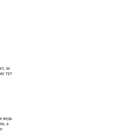
т, за
му тут
е ведь
и, а
не