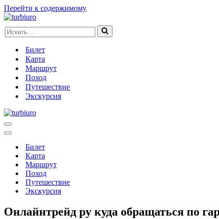
Перейти к содержимому
Искать...
Билет
Карта
Маршрут
Поход
Путешествие
Экскурсия
Меню
навигации
Меню
навигации
Билет
Карта
Маршрут
Поход
Путешествие
Экскурсия
Онлайнтрейд ру куда обращаться по га