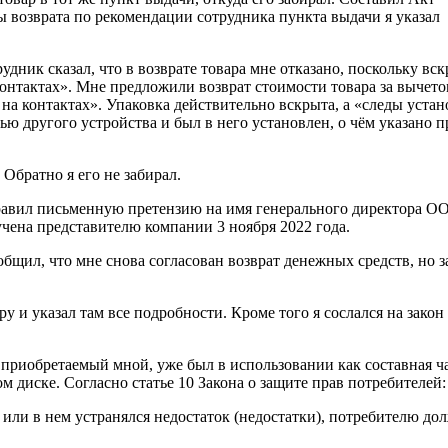
 возврата по рекомендации сотрудника пункта выдачи я указал
удник сказал, что в возврате товара мне отказано, поскольку вс
контактах». Мне предложили возврат стоимости товара за вычет
на контактах». Упаковка действительно вскрыта, а «следы уста
астью другого устройства и был в него установлен, о чём указано 
 Обратно я его не забирал.
правил письменную претензию на имя генерального директора О
чена представителю компании 3 ноября 2022 года.
бщил, что мне снова согласован возврат денежных средств, но з
у и указал там все подробности. Кроме того я сослался на закон
, приобретаемый мной, уже был в использовании как составная ч
ом диске. Согласно статье 10 Закона о защите прав потребителей:
или в нем устранялся недостаток (недостатки), потребителю до