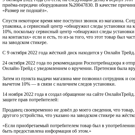
приёма-передачи оборудования №20047830. В качестве причины
«Размер не подошёл».
Спустя некоторое время мне поступил звонок из магазина. Сотр
упаковка, а сервисный центр «обнаружил следы установки на 
10%, поскольку сервисный центр «обнаружил следы установки 
на контактах» если и есть, то из-за того, что этот товар был ч
на заводском стикере.
С 9 октября 2022 года жёсткий диск находится у Онлайн Трейд.
24 октября 2022 года по рекомендации Роспотребнадзора я от
Онлайн-Трейд с уведомлением о вручении. Претензия была вру
Затем из пункта выдачи магазина мне позвонил сотрудник и соо
вычетом 10% — в связи с наличием следов установки.
14 ноября 2022 года я создал обращение на сайте ОнлайнТрейд.р
защите прав потребителей:
Продавец своевременно не довёл до моего сведения, что товар
другого устройства, что указано на заводском стикере на жёстк
«Если приобретаемый потребителем товар был в употреблении 
быть предоставлена информация об этом.»