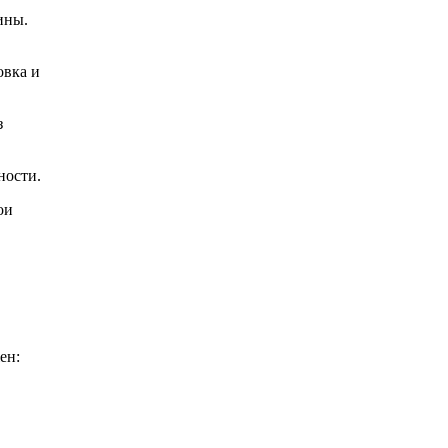
ины.
овка и
з
ности.
ои
ен: