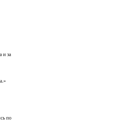
 и за
а.»
ись по