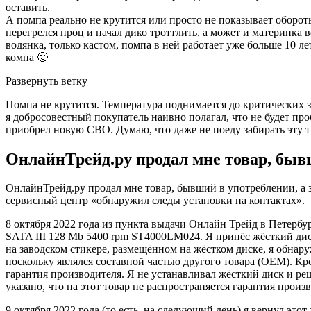
оставить.
А помпа реально не крутится или просто не показывает оборот
перегрелся проц и начал дико троттлить, а может и материнка
водянка, только кастом, помпа в ней работает уже больше 10 лет
компа 🙂
Развернуть ветку
Помпа не крутится. Температура поднимается до критических зна
я добросовестный покупатель наивно полагал, что не будет про
приобрел новую СВО. Думаю, что даже не поеду забирать эту тк
ОнлайнТрейд.ру продал мне товар, быв
ОнлайнТрейд.ру продал мне товар, бывший в употреблении, а з
сервисный центр «обнаружил следы установки на контактах».
8 октября 2022 года из пункта выдачи Онлайн Трейд в Петербург
SATA III 128 Mb 5400 rpm ST4000LM024. Я принёс жёсткий дис
на заводском стикере, размещённом на жёстком диске, я обнар
поскольку являлся составной частью другого товара (OEM). Кром
гарантия производителя. Я не устанавливал жёсткий диск и реш
указано, что на этот товар не распространяется гарантия произ
9 октября 2022 года (то есть, на следующий день) я вернул этот