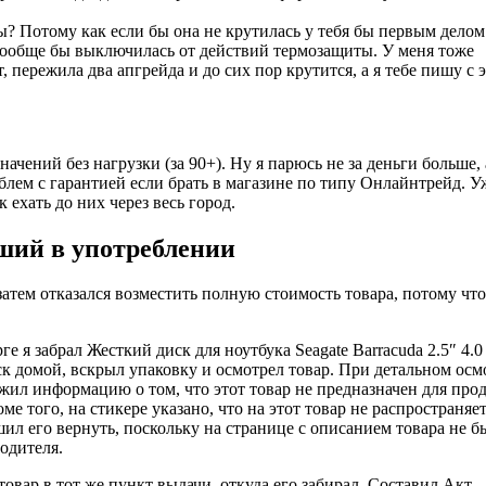
ы? Потому как если бы она не крутилась у тебя бы первым делом
 вообще бы выключилась от действий термозащиты. У меня тоже
, пережила два апгрейда и до сих пор крутится, а я тебе пишу с 
чений без нагрузки (за 90+). Ну я парюсь не за деньги больше, 
блем с гарантией если брать в магазине по типу Онлайнтрейд. У
 ехать до них через весь город.
ший в употреблении
атем отказался возместить полную стоимость товара, потому что
е я забрал Жесткий диск для ноутбука Seagate Barracuda 2.5″ 4.0
к домой, вскрыл упаковку и осмотрел товар. При детальном осм
ужил информацию о том, что этот товар не предназначен для про
е того, на стикере указано, что на этот товар не распространяе
ил его вернуть, поскольку на странице с описанием товара не б
водителя.
 товар в тот же пункт выдачи, откуда его забирал. Составил Акт