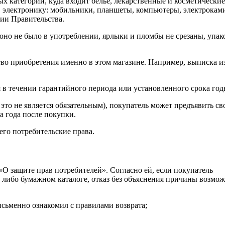
 категорий, куда входит белье, лекарственные и косметические
, электронику: мобильники, планшеты, компьютеры, электрокам
ии Правительства.
 оно не было в употреблении, ярлыки и пломбы не срезаны, упак
ство приобретения именно в этом магазине. Например, выписка и
 в течении гарантийного периода или установленного срока год
 это не является обязательным), покупатель может предъявить св
ва года после покупки.
его потребительские права.
«О защите прав потребителей». Согласно ей, если покупатель
м либо бумажном каталоге, отказ без объяснения причины возмож
исьменно ознакомил с правилами возврата;