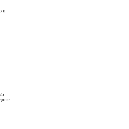
о и
25
одные