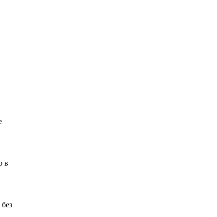
е
р в
 без