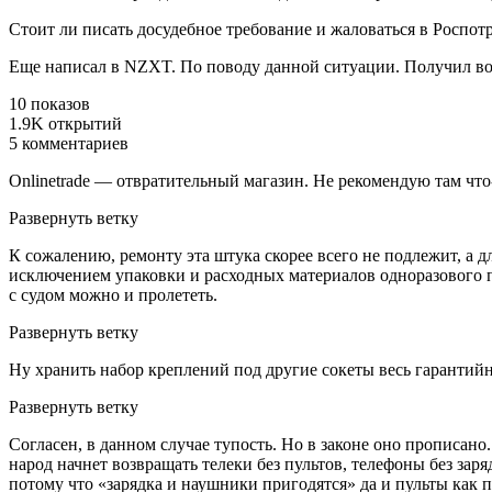
Стоит ли писать досудебное требование и жаловаться в Роспот
Еще написал в NZXT. По поводу данной ситуации. Получил вот
10 показов
1.9K открытий
5 комментариев
Onlinetrade — отвратительный магазин. Не рекомендую там что-
Развернуть ветку
К сожалению, ремонту эта штука скорее всего не подлежит, а д
исключением упаковки и расходных материалов одноразового 
с судом можно и пролететь.
Развернуть ветку
Ну хранить набор креплений под другие сокеты весь гарантийный
Развернуть ветку
Согласен, в данном случае тупость. Но в законе оно прописан
народ начнет возвращать телеки без пультов, телефоны без зар
потому что «зарядка и наушники пригодятся» да и пульты как 