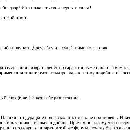
ребнадзор? Или пожалеть свои нервы и силы?
 такой ответ
либо покупать. Досудебку и в суд. С ними только так.
ля замены или возврата денег по гарантии нужен полный комплек
применения типа термопасты/прокладок и тому подобного. Посе
 срок (6 лет), такое себе развлечение.
о. Планки эти дурацкие под расходник никак не подпишешь. Инач
ядок и наушников и тому подобное. Причем не потому что потерял
правило подходят к аппаратам той же фирмы, почему бы в запас 