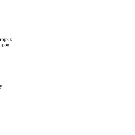
оторых
тров,
у