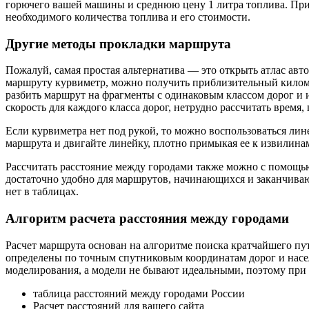
горючего вашей машины и среднюю цену 1 литра топлива. При 
необходимого количества топлива и его стоимости.
Другие методы прокладки маршрута
Пожалуй, самая простая альтернатива — это открыть атлас авто
маршруту курвиметр, можно получить приблизительный километ
разбить маршрут на фрагменты с одинаковым классом дорог и 
скорость для каждого класса дорог, нетрудно рассчитать время, 
Если курвиметра нет под рукой, то можно воспользоваться ли
маршрута и двигайте линейку, плотно примыкая ее к извилина
Рассчитать расстояние между городами также можно с помощью
достаточно удобно для маршрутов, начинающихся и заканчива
нет в таблицах.
Алгоритм расчета расстояния между городами
Расчет маршрута основан на алгоритме поиска кратчайшего пу
определены по точным спутниковым координатам дорог и насел
моделирования, а модели не бывают идеальными, поэтому при 
таблица расстояний между городами России
Расчет расстояний для вашего сайта