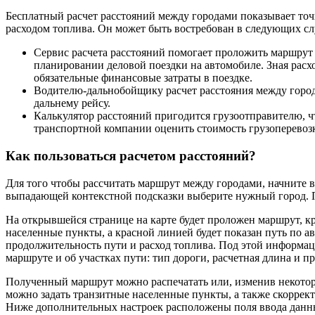
Бесплатный расчет расстояний между городами показывает точ
расходом топлива. Он может быть востребован в следующих сл
Сервис расчета расстояний помогает проложить маршрут 
планировании деловой поездки на автомобиле. Зная расхо
обязательные финансовые затраты в поездке.
Водителю-дальнобойщику расчет расстояния между город
дальнему рейсу.
Калькулятор расстояний пригодится грузоотправителю, ч
транспортной компании оценить стоимость грузоперевоз
Как пользоваться расчетом расстояний?
Для того чтобы рассчитать маршрут между городами, начните в
выпадающей контекстной подсказки выберите нужный город. П
На открывшейся странице на карте будет проложен маршрут, 
населенные пункты, а красной линией будет показан путь по а
продолжительность пути и расход топлива. Под этой информа
маршруте и об участках пути: тип дороги, расчетная длина и 
Полученный маршрут можно распечатать или, изменив некотор
можно задать транзитные населенные пункты, а также скоррек
Ниже дополнительных настроек расположены поля ввода данны