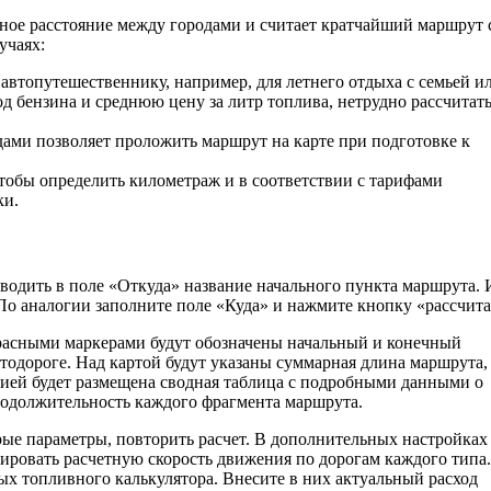
ное расстояние между городами и считает кратчайший маршрут 
учаях:
автопутешественнику, например, для летнего отдыха с семьей и
д бензина и среднюю цену за литр топлива, нетрудно рассчитат
ами позволяет проложить маршрут на карте при подготовке к
тобы определить километраж и в соответствии с тарифами
ки.
водить в поле «Откуда» название начального пункта маршрута. 
о аналогии заполните поле «Куда» и нажмите кнопку «рассчита
красными маркерами будут обозначены начальный и конечный
втодороге. Над картой будут указаны суммарная длина маршрута,
цией будет размещена сводная таблица с подробными данными о
продолжительность каждого фрагмента маршрута.
ые параметры, повторить расчет. В дополнительных настройках
тировать расчетную скорость движения по дорогам каждого типа.
х топливного калькулятора. Внесите в них актуальный расход