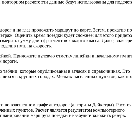
повторном расчете эти данные будут использованы для подсчет
дорог и на глаз проложить маршрут по карте. Затем, прокатив по
раж. Оценить время поездки будет сложнее: для этого придетс
измерить сумму длин фрагментов каждого класса. Далее, зная с
поделив путь на скорость.
нейкой. Приложите нулевую отметку линейки к начальному пунк
м дороги.
 таблиц, которые опубликованы в атласах и справочниках. Это
ющихся в крупных городах. Мелких населенных пунктов, как пр
ти во взвешенном графе автодорог (алгоритм Дейкстры). Рассто
енных пунктов. Расчет является результатом компьютерного
планировании маршрута поездки не забудьте заложить резерв.