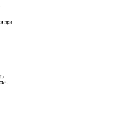
с
ли при
ь
Из
ть».