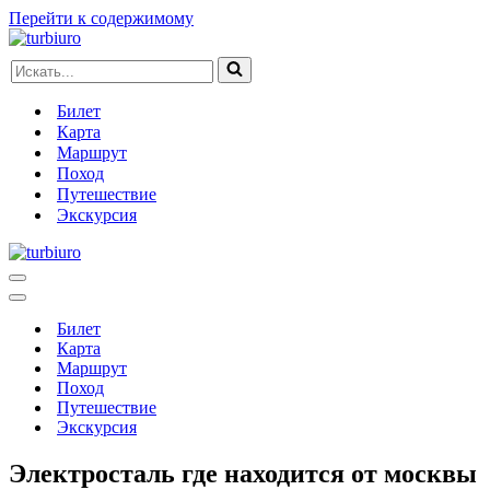
Перейти к содержимому
Искать...
Билет
Карта
Маршрут
Поход
Путешествие
Экскурсия
Меню
навигации
Меню
навигации
Билет
Карта
Маршрут
Поход
Путешествие
Экскурсия
Электросталь где находится от москвы