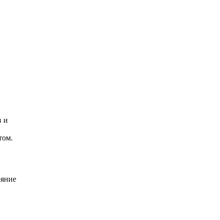
в и
том.
ояние