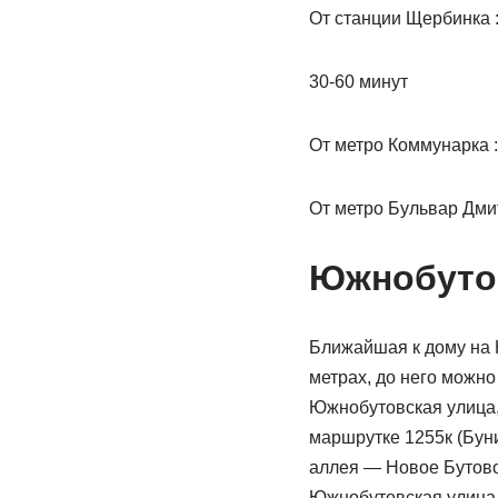
От станции Щербинка :
30-60 минут
От метро Коммунарка :
От метро Бульвар Дмит
Южнобутов
Ближайшая к дому на 
метрах, до него можно
Южнобутовская улица, д
маршрутке 1255к (Буни
аллея — Новое Бутово 
Южнобутовская улица. 