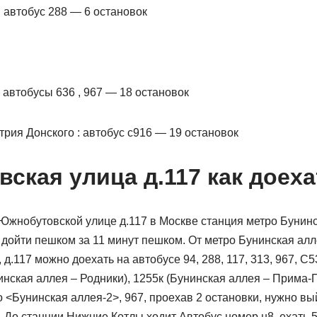
 автобус 288 — 6 остановок
 автобусы 636 , 967 — 18 остановок
рия Донского : автобус с916 — 19 остановок
ская улица д.117 как доеха
Южнобутовской улице д.117 в Москве станция метро Бунинс
 дойти пешком за 11 минут пешком. От метро Бунинская алл
.117 можно доехать на автобусе 94, 288, 117, 313, 967, С53
нская аллея – Родники), 1255к (Бунинская аллея – Прима-П
<Бунинская аллея-2>, 967, проехав 2 остановки, нужно вы
До станции Нижние Котлы ходит Автобус номер н8, ехать 5