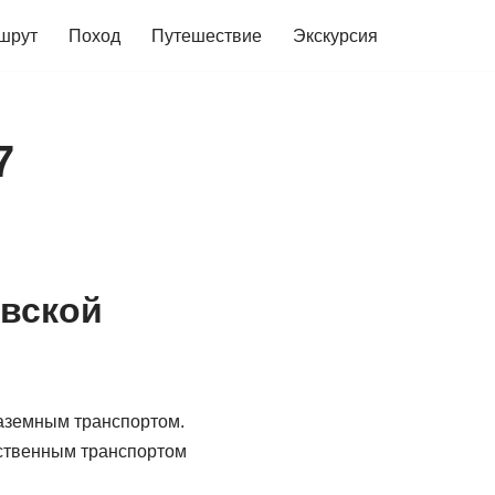
шрут
Поход
Путешествие
Экскурсия
7
овской
наземным транспортом.
ественным транспортом