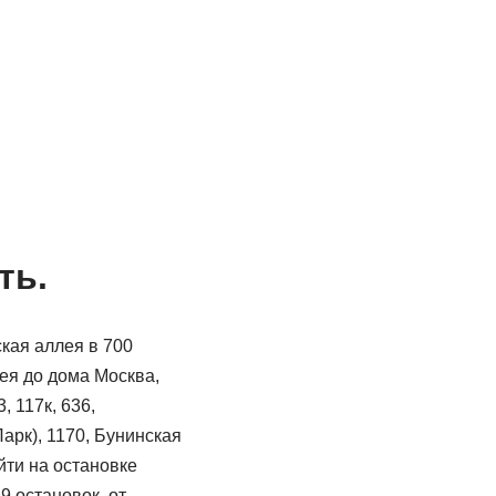
ть.
кая аллея в 700
ея до дома Москва,
, 117к, 636,
арк), 1170, Бунинская
йти на остановке
9 остановок, от