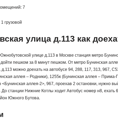
помещений: 7
 1 грузовой
ская улица д.113 как доеха
Южнобутовской улице д.113 в Москве станция метро Бунинс
 дойти пешком за 8 минут пешком. От метро Бунинская алле
.113 можно доехать на автобусе 94, 288, 117, 313, 967, С53
нская аллея – Родники), 1255к (Бунинская аллея – Прима-П
<Бунинская аллея-2>, 967, проехав 2 остановки, нужно вы
До станции Нижние Котлы ходит Автобус номер н8, ехать 6
айон Южного Бутова.
м