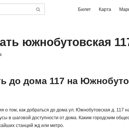
Билет
Карта
Мар
хать южнобутовская 11
4
ть до дома 117 на Южнобут
 о том, как добраться до дома ул. Южнобутовская д. 117 
бусы в шаговой доступности от дома. Каким городским общ
жайших станций жд или метро.