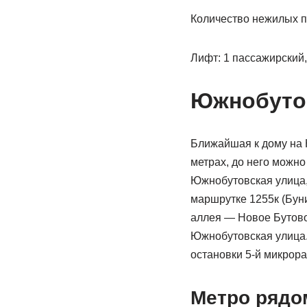
Количество нежилых 
Лифт: 1 пассажирский,
Южнобутов
Ближайшая к дому на 
метрах, до него можно
Южнобутовская улица, д
маршрутке 1255к (Буни
аллея — Новое Бутово 
Южнобутовская улица. 
остановки 5-й микрор
Метро рядо