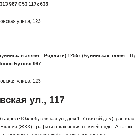
 313 967 С53 117к 636
овская улица, 123
Бунинская аллея – Родники) 1255к (Бунинская аллея – П
Новое Бутово 967
овская улица, 123
ская ул., 117
адресе Южнобутовская ул., дом 117 (жилой дом): располож
мпания (ЖКХ), графики отключения горячей воды. А так же:
сть, тип дома, наличие лифта и мусоропровода.