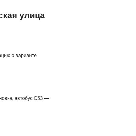
ская улица
ацию о варианте
новка, автобус С53 —