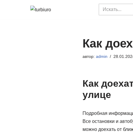
Перейти
к
содержимому
Как дое
автор:
admin
28.01.202
Как доеха
улице
Подробная информация
Все остановки и авто
можно доехать от бли