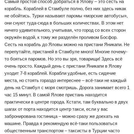
Самый простой способ добраться в Ялову – это сесть на
корабль. Кораблей в Стамбуле полно, без них здесь никак
не обойтись. Турки называют паромы «морские автобусы»,
они снуют туда-сюда в больших количествах. В этом нет
ничего удивительного, учитывая, что город со всех сторон
окружён водой, к тому же разделён проливом Босфор.
Сесть на корабль до Яловы можно на пристани Яникапи. Не
перепутайте, пристаней в Стамбуле много! Многие почему-
то бояться паромов. Но это вы зря, товарищи! Здесь всё
очень просто. Каждый день с пристани Яникапи в Ялову
уходит 7-8 кораблей. Корабли удобные, есть сидячие
места, но стоять гораздо интереснее – всё-таки не каждый
день на Стамбул с моря смотришь. Дорога занимает всего 1
час 15 минут. В самой Ялове пристань находится
практически в центре города. Кстати, там буквально в двух
шагах от порта находится центр такси, если у вас
забронирована гостиница – можно сразу же доехать на
машине. Правда я рекомендую всё-таки пользоваться
общественным транспортом – таксисты в Турции часто