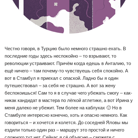
Честно говоря, в Турцию было немного страшно ехать. В
последние годы здесь неспокойно – то взрывают, то
революции устраивают. Причём когда едешь в Анталию, то
ещё ничего – там почему-то чувствуешь себя спокойно. А
вот в Стамбул я приехал с опаской. Ладно бы я один
путешествовал – за себя не страшно. А вот за жену
беспокоишься! Сам то я в случае чего убежать смогу – как-
никак кандидат в мастера по лёгкой атлетике, а вот Ирина у
меня далеко не убежит. Тем более на каблуках 🙂 Но в
Стамбуле интересно конечно, хоть и опасно немного. Как
говориться – и хочется и колется. До соседней Яловы мы
ездили только один раз – маршрут это простой и ничего
сложного тут нет. Сейчас я сё объясню – сможете с