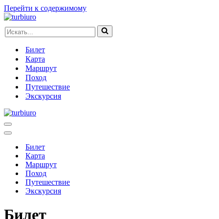
Перейти к содержимому
Искать...
Билет
Карта
Маршрут
Поход
Путешествие
Экскурсия
Меню
навигации
Меню
навигации
Билет
Карта
Маршрут
Поход
Путешествие
Экскурсия
Билет