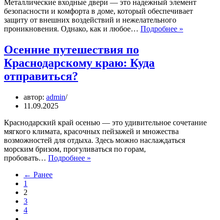
Металлические входные двери — это надежный элемент
безопасности и комфорта в доме, который обеспечивает
защиту от внешних воздействий и нежелательного
Ремонт
проникновения. Однако, как и любое…
Подробнее »
металличе
входных
Осенние путешествия по
дверей:
Краснодарскому краю: Куда
типичные
проблемы
отправиться?
и
решения
автор:
admin
11.09.2025
Краснодарский край осенью — это удивительное сочетание
мягкого климата, красочных пейзажей и множества
возможностей для отдыха. Здесь можно наслаждаться
морским бризом, прогуливаться по горам,
Осенние
пробовать…
Подробнее »
путешествия
← Ранее
по
1
Краснодарскому
2
краю:
3
Куда
4
отправиться?
…