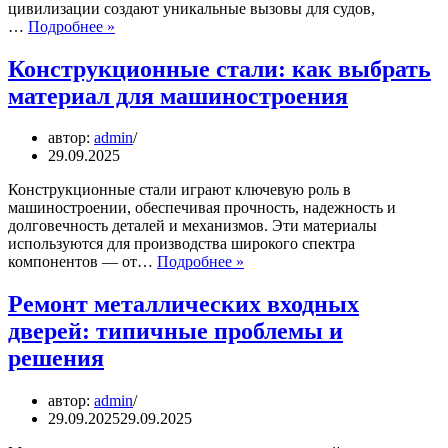
цивилизации создают уникальные вызовы для судов,
Технические
…
Подробнее »
требования
к
Конструкционные стали: как выбрать
судам
материал для машиностроения
для
работы
в
автор:
admin
антарктических
29.09.2025
условиях
Конструкционные стали играют ключевую роль в
машиностроении, обеспечивая прочность, надежность и
долговечность деталей и механизмов. Эти материалы
используются для производства широкого спектра
Конструкционные
компонентов — от…
Подробнее »
стали:
как
Ремонт металлических входных
выбрать
дверей: типичные проблемы и
материал
для
решения
машиностроения
автор:
admin
29.09.2025
29.09.2025