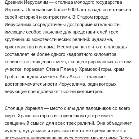
Древний Иерусалим — столица молодого государства
Израиль. Основанный более 5000 лет назад, он интересен
своей историей и контрастами. В Старом городе
Иерусалима сосредоточены достопримечательности,
имеющие особое значение для представителей трех
крупнейших монотеистических религий: иудаизма,
христианства и ислама. Несмотря на то что его площадь
составляет не более одного квадратного километра,
количество священных мест, сконцентрированных на этом
участке, поражает. Стена Плача у Храмовой горы, храм
Гроба Господня и мечеть Аль-Акса — главные
достопримечательности Иерусалима, ради которых
верующие преодолевают тысячи километров.
Столица Израиля — место силы для паломников со всего
мира. Храмовая гора в историческом центре имеет
священный смысл для всех трех религий. Она объединяет
иудеев, мусульман и христиан и в то же время является
источником непрекращающихся споров между ними. Здесь