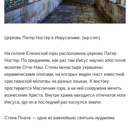
Церковь Патер Ностер в Иерусалиме. (wp.com)
На склоне Елеонской горы расположена церковь Патер
Ностер. По преданиям, как раз там Иисус научил апостолов
молитве Отче Наш. Стены монастыря украшены
керамическими плитами, на которых виден текст известной
христианской молитвы на разных языках. К востоку
простирается Масличная гора, а на ней сооружена мечеть
вознесения Христа. Внутри храма находится отпечаток ноги
Иисуса, где он в последний раз коснулся земли.
Стена Плача — одна из важнейших святынь иудаизма