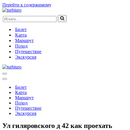
Перейти к содержимому
Искать...
Билет
Карта
Маршрут
Поход
Путешествие
Экскурсия
Меню
навигации
Меню
навигации
Билет
Карта
Маршрут
Поход
Путешествие
Экскурсия
Ул гиляровского д 42 как проехать