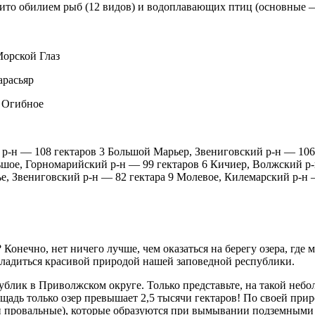
нито обилием рыб (12 видов) и водоплавающих птиц (основные 
орской Глаз
арасьяр
 Огибное
 р-н — 108 гектаров 3 Большой Марьер, Звениговский р-н — 106
ьшое, Горномарийский р-н — 99 гектаров 6 Кичиер, Волжский р
ье, Звениговский р-н — 82 гектара 9 Молевое, Килемарский р-н
Конечно, нет ничего лучше, чем оказаться на берегу озера, где 
насладиться красивой природой нашей заповедной республики.
ублик в Приволжском округе. Только представьте, на такой неб
щадь только озер превышает 2,5 тысячи гектаров! По своей прир
ли провальные), которые образуются при вымывании подземными