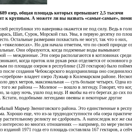
 689 озер, общая площадь которых превышает 2,5 тысячи
осят к крупным. А можете ли вы назвать «самые-самые», пом
ей республики это наверняка окажется не под силу. Ведь в гол
арась, Шап, Сурок, Морской глаз. Увы, в первую десятку по пло
есто. Остальные размерами похвастать не могут, так что о них,
 «тяжеловесах». Но для начала отметим, что по своей природе о
вальные. Они образуются, когда подземные воды вымывают
ой — междюнные. Эти озера располагаются в котловинах среди
икают, когда приток или рукав реки отделяется от основного р
рым по площади озером в республике (120 гектаров) было пойме
о после создания Чебоксарского водохранилища оно соединилось
я «серебром» владеет озеро Лужьяр в Килемарском районе. Несмо
коло двух метров, максимальная — суть больше четырех. Одна из
 того же района — Молевое — вошло в легенду. Говорят, что ког
но, за одну ночь, ушло под воду. И якобы на его берегах до сих п
ч. Кстати, подобными легендами овеяны и некоторые другие
Малый Марьер Звениговского района. Это единственные в респ
а. Хорошо еще, что из-за труднодоступности оба озера практич
 растительному реликту не сдобровать. А напоследок все же ск
но интересно во многих отношениях — например, по мере увели
 изданий 1971 года его площадь составляла 167 гектаров, а сейч