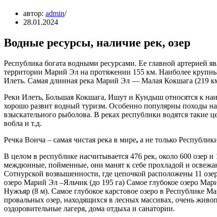
автор:
admin
28.01.2024
Водные ресурсы, наличие рек, озер
Республика богата водными ресурсами. Ее главной артерией яв
территории Марий Эл на протяжении 155 км. Наиболее крупны
Илеть. Самая длинная река Марий Эл — Малая Кокшага (219 км
Реки Илеть, Большая Кокшага, Ишут и Кундыш относятся к на
хорошо развит водный туризм. Особенно популярны походы на
взыскательного рыболова. В реках республики водятся такие це
вобла и т.д.
Речка Вонча – самая чистая река в мире
,
а не только Республик
В целом в республике насчитывается 476 рек, около 600 озер и 
междюнные, пойменные, они манят к себе прохладой и освежаю
Сотнурской возвышенности, где цепочкой расположены 11 озер
озеро Марий Эл –Яльчик (до 195 га) Самое глубокое озеро Мар
Нужъяр (8 м). Самое глубокое карстовое озеро в Республике М
провальных озер, находящихся в лесных массивах, очень живо
оздоровительные лагеря, дома отдыха и санатории.