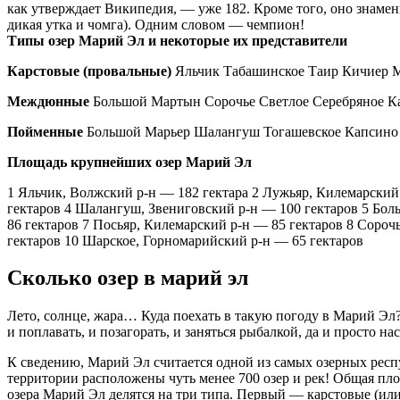
как утверждает Википедия, — уже 182. Кроме того, оно знаме
дикая утка и чомга). Одним словом — чемпион!
Типы озер Марий Эл и некоторые их представители
Карстовые (провальные)
Яльчик Табашинское Таир Кичиер М
Междюнные
Большой Мартын Сорочье Светлое Серебряное К
Пойменные
Большой Марьер Шалангуш Тогашевское Капсино
Площадь крупнейших озер Марий Эл
1 Яльчик, Волжский р-н — 182 гектара 2 Лужьяр, Килемарский
гектаров 4 Шалангуш, Звениговский р-н — 100 гектаров 5 Бол
86 гектаров 7 Посьяр, Килемарский р-н — 85 гектаров 8 Сороч
гектаров 10 Шарское, Горномарийский р-н — 65 гектаров
Сколько озер в марий эл
Лето, солнце, жара… Куда поехать в такую погоду в Марий Эл? 
и поплавать, и позагорать, и заняться рыбалкой, да и просто 
К сведению, Марий Эл считается одной из самых озерных респ
территории расположены чуть менее 700 озер и рек! Общая пло
озера Марий Эл делятся на три типа. Первый — карстовые (и