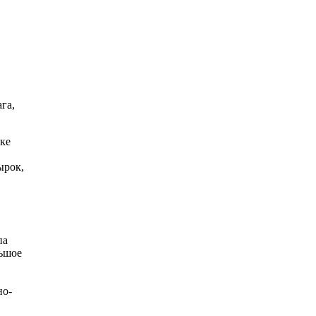
га,
ке
ырок,
па
льшое
но-