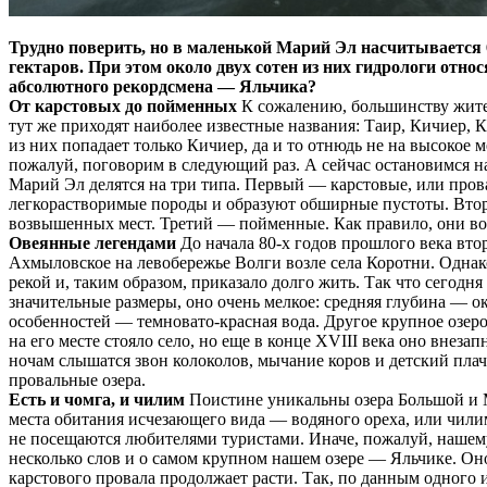
Трудно поверить, но в маленькой Марий Эл насчитывается
гектаров. При этом около двух сотен из них гидрологи отн
абсолютного рекордсмена — Яльчика?
От карстовых до пойменных
К сожалению, большинству жител
тут же приходят наиболее известные названия: Таир, Кичиер, К
из них попадает только Кичиер, да и то отнюдь не на высокое м
пожалуй, поговорим в следующий раз. А сейчас остановимся на
Марий Эл делятся на три типа. Первый — карстовые, или про
легкорастворимые породы и образуют обширные пустоты. Втор
возвышенных мест. Третий — пойменные. Как правило, они возн
Овеянные легендами
До начала 80-х годов прошлого века вто
Ахмыловское на левобережье Волги возле села Коротни. Однак
рекой и, таким образом, приказало долго жить. Так что сегодн
значительные размеры, оно очень мелкое: средняя глубина — о
особенностей — темновато-красная вода. Другое крупное озеро
на его месте стояло село, но еще в конце XVIII века оно внезап
ночам слышатся звон колоколов, мычание коров и детский пла
провальные озера.
Есть и чомга, и чилим
Поистине уникальны озера Большой и 
места обитания исчезающего вида — водяного ореха, или чилим
не посещаются любителями туристами. Иначе, пожалуй, нашему
несколько слов и о самом крупном нашем озере — Яльчике. О
карстового провала продолжает расти. Так, по данным одного из