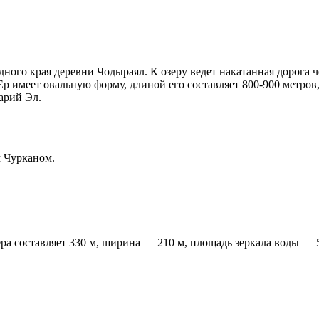
адного края деревни Чодыраял. К озеру ведет накатанная дорога ч
р имеет овальную форму, длиной его составляет 800-900 метров,
арий Эл.
 Чурканом.
а составляет 330 м, ширина — 210 м, площадь зеркала воды — 5