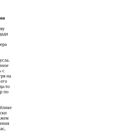
имо
ову
щади
зера
усла.
нное
 с
тря на
 его
да-то
ор по
ублике
ески
ажем
чения
ас,