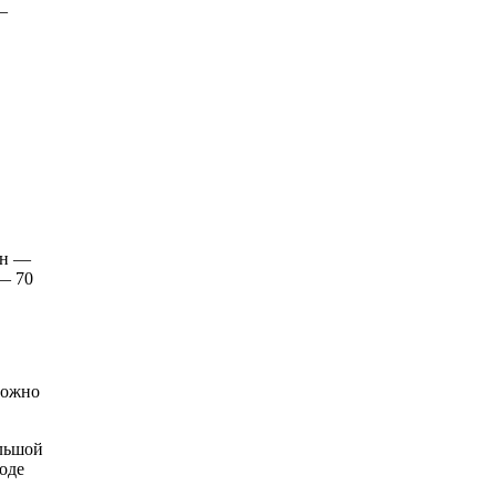
—
-н —
 — 70
можно
ольшой
оде