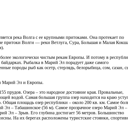
ляется река Волга с ее крупными притоками. Она протекает по
е притоки Волги — реки Ветлуга, Сура, Большая и Малая Кокша
).
иболее экологически чистым рекам Европы. И потому в республи
 байдарках. Рыбалка в Марий Эл порадует даже самого
нные породы рыб как осетр, стерлядь, белорыбица, сом, сазан, с
и Марий Эл и Европы.
155 прудов. Озера – это народное достояние края. Провальные,
щей водой. Самая большая группа озер находится на краю усту
. Общая площадь озер республики – около 200 кв. км. Самое бо
ий Эл – Табашинское (56 м). Самое прозрачное озеро Марий Эл –
арий Эл – Зрыв. Его глубина достигает 56 метров. Большинство
писны. На их берегах расположены туристские стоянки, спортив