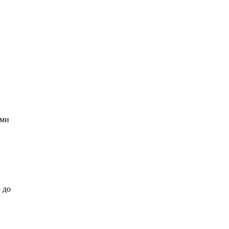
ами
 до