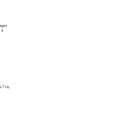
ерез
 а
,7 га,