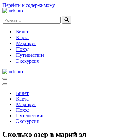
Перейти к содержимому
Искать...
Билет
Карта
Маршрут
Поход
Путешествие
Экскурсия
Меню
навигации
Меню
навигации
Билет
Карта
Маршрут
Поход
Путешествие
Экскурсия
Сколько озер в марий эл