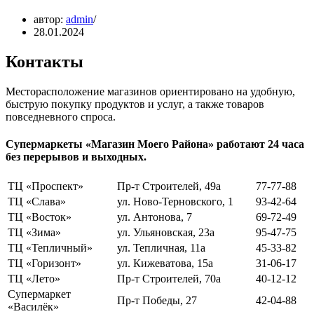
автор:
admin
28.01.2024
Контакты
Месторасположение магазинов ориентировано на удобную,
быструю покупку продуктов и услуг, а также товаров
повседневного спроса.
Супермаркеты «Магазин Моего Района» работают 24 часа
без перерывов и выходных.
ТЦ «Проспект»
Пр-т Строителей, 49а
77-77-88
ТЦ «Слава»
ул. Ново-Терновского, 1
93-42-64
ТЦ «Восток»
ул. Антонова, 7
69-72-49
ТЦ «Зима»
ул. Ульяновская, 23а
95-47-75
ТЦ «Тепличный»
ул. Тепличная, 11а
45-33-82
ТЦ «Горизонт»
ул. Кижеватова, 15а
31-06-17
ТЦ «Лето»
Пр-т Строителей, 70а
40-12-12
Супермаркет
Пр-т Победы, 27
42-04-88
«Василёк»