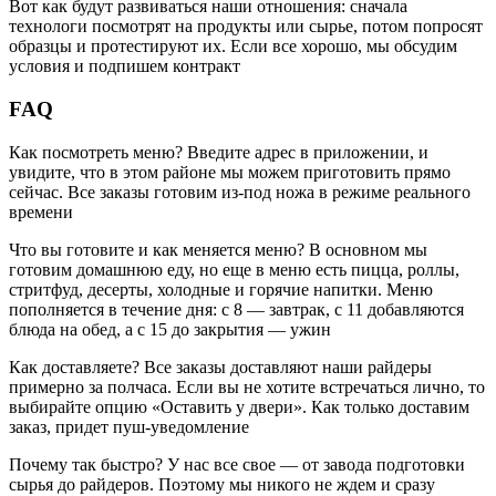
Вот как будут развиваться наши отношения: сначала
технологи посмотрят на продукты или сырье, потом попросят
образцы и протестируют их. Если все хорошо, мы обсудим
условия и подпишем контракт
FAQ
Как посмотреть меню? Введите адрес в приложении, и
увидите, что в этом районе мы можем приготовить прямо
сейчас. Все заказы готовим из-под ножа в режиме реального
времени
Что вы готовите и как меняется меню? В основном мы
готовим домашнюю еду, но еще в меню есть пицца, роллы,
стритфуд, десерты, холодные и горячие напитки. Меню
пополняется в течение дня: с 8 — завтрак, с 11 добавляются
блюда на обед, а с 15 до закрытия — ужин
Как доставляете? Все заказы доставляют наши райдеры
примерно за полчаса. Если вы не хотите встречаться лично, то
выбирайте опцию «Оставить у двери». Как только доставим
заказ, придет пуш-уведомление
Почему так быстро? У нас все свое — от завода подготовки
сырья до райдеров. Поэтому мы никого не ждем и сразу