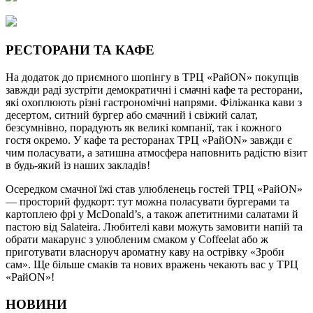
РЕСТОРАНИ ТА КАФЕ
На додаток до приємного шопінгу в ТРЦ «РайON» покупців
завжди раді зустріти демократичні і смачні кафе та ресторани,
які охоплюють різні гастрономічні напрями. Філіжанка кави з
десертом, ситний бургер або смачний і свіжий салат,
безсумнівно, порадують як великі компанії, так і кожного
гостя окремо. У кафе та ресторанах ТРЦ «РайON» завжди є
чим поласувати, а затишна атмосфера наповнить радістю візит
в будь-який із наших закладів!
Осередком смачної їжі став улюбленець гостей ТРЦ «РайON»
— просторий фудкорт: тут можна поласувати бургерами та
картоплею фрі у McDonald’s, а також апетитними салатами й
пастою від Salateira. Любителі кави можуть замовити напій та
обрати макарунс з улюбленим смаком у Coffeelat або ж
приготувати власноруч ароматну каву на острівку «Зроби
сам». Ще більше смаків та нових вражень чекають вас у ТРЦ
«РайON»!
НОВИНИ