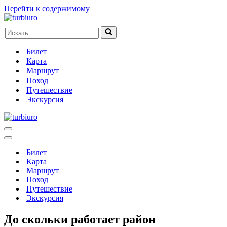
Перейти к содержимому
Искать...
Билет
Карта
Маршрут
Поход
Путешествие
Экскурсия
Меню
навигации
Меню
навигации
Билет
Карта
Маршрут
Поход
Путешествие
Экскурсия
До скольки работает район