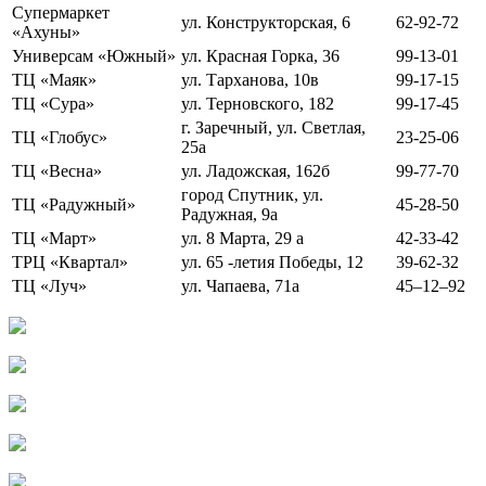
Супермаркет
ул. Конструкторская, 6
62-92-72
«Ахуны»
Универсам «Южный»
ул. Красная Горка, 36
99-13-01
ТЦ «Маяк»
ул. Тарханова, 10в
99-17-15
ТЦ «Сура»
ул. Терновского, 182
99-17-45
г. Заречный, ул. Светлая,
ТЦ «Глобус»
23-25-06
25а
ТЦ «Весна»
ул. Ладожская, 162б
99-77-70
город Спутник, ул.
ТЦ «Радужный»
45-28-50
Радужная, 9а
ТЦ «Март»
ул. 8 Марта, 29 а
42-33-42
ТРЦ «Квартал»
ул. 65 -летия Победы, 12
39-62-32
ТЦ «Луч»
ул. Чапаева, 71а
45‒12‒92