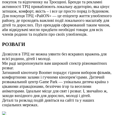
покупок та відпочинку на Троєщині. Бренди та рекламні
активності ТРЦ приваблюють локальну аудиторію, яка цінує
затишок, комфорт, якість – і все це просто поряд із будинком.
Для покупця ТРЦ «РайON» — це епіцентр життя улюбленого
району, де проходять важливі події локального масштабу для
дітей та дорослих. Пул орендарів сформований таким чином,
аби відвідувачі могли придбати необхідні товари для всіх
членів родини та подбати про своїх улюбленців.
РОЗВАГИ
Дозвілля в ТРЦ не можна уявити без яскравих вражень для
всієї родини, дітей і молоді.
Ми раді запропонувати вам широкий спектр різноманітних
розваг.
Затишний кінотеатр Boomer порадує гідним вибором фільмів,
комфортними залами і гучними кінопрем’єрами. Дитячий
розважальний центр Game Park — унікальна дитяча країна з
цікавими атракціонами, безліччю ігор та веселими
аніматорами. Ідеальне місце для свят і розваг. І, звичайно ж,
заходи вихідного дня для дорослих, молоді і дітей.
Деталі та розклад подій дивіться на сайті та у наших
соціальних мережах.