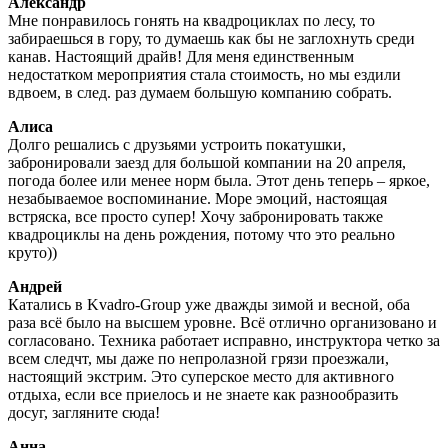
Александр
Мне понравилось гонять на квадроциклах по лесу, то
забираешься в гору, то думаешь как бы не заглохнуть среди
канав. Настоящий драйв! Для меня единственным
недостатком мероприятия стала стоимость, но мы ездили
вдвоем, в след. раз думаем большую компанию собрать.
Алиса
Долго решались с друзьями устроить покатушки,
забронировали заезд для большой компании на 20 апреля,
погода более или менее норм была. Этот день теперь – яркое,
незабываемое воспоминание. Море эмоций, настоящая
встряска, все просто супер! Хочу забронировать также
квадроциклы на день рождения, потому что это реально
круто))
Андрей
Катались в Kvadro-Group уже дважды зимой и весной, оба
раза всё было на высшем уровне. Всё отлично организовано и
согласовано. Техника работает исправно, инструктора четко за
всем следчт, мы даже по непролазной грязи проезжали,
настоящий экстрим. Это суперское место для активного
отдыха, если все приелось и не знаете как разнообразить
досуг, загляните сюда!
Анна