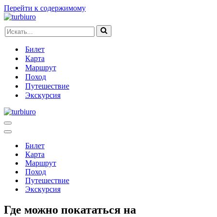
Перейти к содержимому
Искать...
Билет
Карта
Маршрут
Поход
Путешествие
Экскурсия
Меню
навигации
Меню
навигации
Билет
Карта
Маршрут
Поход
Путешествие
Экскурсия
Где можно покататься на