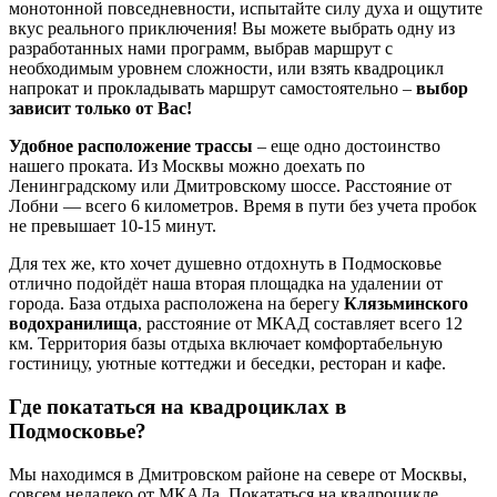
монотонной повседневности, испытайте силу духа и ощутите
вкус реального приключения! Вы можете выбрать одну из
разработанных нами программ, выбрав маршрут с
необходимым уровнем сложности, или взять квадроцикл
напрокат и прокладывать маршрут самостоятельно –
выбор
зависит только от Вас!
Удобное расположение трассы
– еще одно достоинство
нашего проката. Из Москвы можно доехать по
Ленинградскому или Дмитровскому шоссе. Расстояние от
Лобни — всего 6 километров. Время в пути без учета пробок
не превышает 10-15 минут.
Для тех же, кто хочет душевно отдохнуть в Подмосковье
отлично подойдёт наша вторая площадка на удалении от
города. База отдыха расположена на берегу
Клязьминского
водохранилища
, расстояние от МКАД составляет всего 12
км. Территория базы отдыха включает комфортабельную
гостиницу, уютные коттеджи и беседки, ресторан и кафе.
Где покататься на квадроциклах в
Подмосковье?
Мы находимся в Дмитровском районе на севере от Москвы,
совсем недалеко от МКАДа. Покататься на квадроцикле