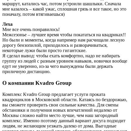
маршрут, катались час, потом устроили шашлыки. Сначала
мне казалось – какой ужас, сплошная грязь и все такое, но это
поначалу, потом втягиваешься)
Леха
Мне все очень понравилось!
Межсезонье – лучшее время чтобы покататься на квадриках!!
Но были и моменты, когда например нам расчищали лесную
дорогу бензопилой, приходилось и разворачиваться,
некоторые лужи были просто гигантские.
Я сделал вывод: чтобы ехать комфортно, надо не набирать
группу из людей с разным уровнем навыков, новички вообще
едут не уверенно, из-за чего вынуждены были держать
приличную дистанцию.
О компании Kvadro Group
Комплекс Kvadro Group предлагает услуги проката
квадроциклов в Московской области. Катаясь по бездорожью,
вы сможете проверить свои сильные качества. Для смены
обстановки и получения новых впечатлений недалеко от
Москвы сложно найти место лучше, чем наш загородный
комплекс. Именно поэтому данный вариант досуга подходит
людям, не желающим уезжать далеко от дома. Выгодные