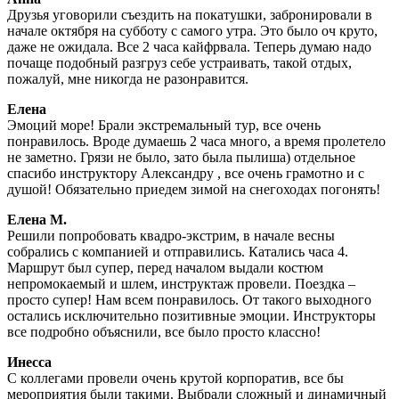
Друзья уговорили съездить на покатушки, забронировали в
начале октября на субботу с самого утра. Это было оч круто,
даже не ожидала. Все 2 часа кайфрвала. Теперь думаю надо
почаще подобный разгруз себе устраивать, такой отдых,
пожалуй, мне никогда не разонравится.
Елена
Эмоций море! Брали экстремальный тур, все очень
понравилось. Вроде думаешь 2 часа много, а время пролетело
не заметно. Грязи не было, зато была пылиша) отдельное
спасибо инструктору Александру , все очень грамотно и с
душой! Обязательно приедем зимой на снегоходах погонять!
Елена М.
Решили попробовать квадро-экстрим, в начале весны
собрались с компанией и отправились. Катались часа 4.
Маршрут был супер, перед началом выдали костюм
непромокаемый и шлем, инструктаж провели. Поездка –
просто супер! Нам всем понравилось. От такого выходного
остались исключительно позитивные эмоции. Инструкторы
все подробно объяснили, все было просто классно!
Инесса
С коллегами провели очень крутой корпоратив, все бы
мероприятия были такими. Выбрали сложный и динамичный