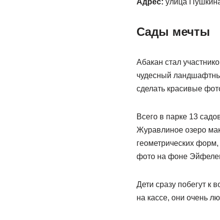
Адрес:
улица Пушкина
Сады мечты
Абакан стал участнико
чудесный ландшафтный
сделать красивые фот
Всего в парке 13 садо
Журавлиное озеро мак
геометрических форм,
фото на фоне Эйфелево
Дети сразу побегут к в
на кассе, они очень л