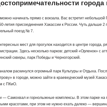
остопримечательности города 
 можно начинать прямо с вокзала. Вас встретит небольшой 
0-летия присоединения Хакассии к России. Чуть дальше 2 
тельный поезд № 7.
тересных мест для прогулок находится в центре города, р
истрации. Здесь несколько парков: детский «Орленок» с ат
нский скверы, парк Победы и Черногорский.
налом раскинулся огромный парк Культуры и Отдыха. Посл
трову» в городе, можно зайти в краеведческий музей Хакас
м с ПКиО.
ки — Самохвал и горнолыжные комплексы. В этом парке на 
ыми красотами, при этом не нужно ехать далеко — вершина