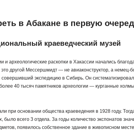
реть в Абакане в первую очере
циональный краеведческий музей
и и археологические раскопки в Хакассии начались благод
 это другой Мессершмидт — не авиаконструктор, а немец-б
 совершивший экспедицию в Сибирь. Он систематизировал
олее 40 тысяч памятников археологии — курганные холм
ли при основании общества краеведения в 1928 году. Тогд
 было всего 3 отдела. За годы количество экспонатов зна
дметов, появилось собственное здание в живописном месте 