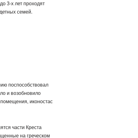
до 3-х лет проходят
одетных семей.
ению поспособствовал
ло и возобновило
е помещения, иконостас
ятся части Креста
ященные на греческом