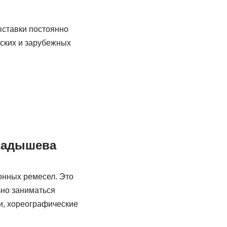
ыставки постоянно
йских и зарубежных
 Кадышева
онных ремесел. Это
ьно заниматься
и, хореографические