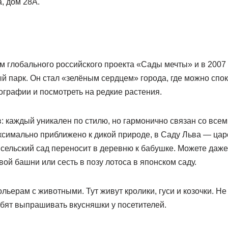
, дом 28А.
м глобального российского проекта «Сады мечты» и в 2007 
 парк. Он стал «зелёным сердцем» города, где можно спок
ографии и посмотреть на редкие растения.
в: каждый уникален по стилю, но гармонично связан со все
симально приближено к дикой природе, в Саду Льва — царс
 сельский сад переносит в деревню к бабушке. Можете даже
й башни или сесть в позу лотоса в японском саду.
ольерам с животными. Тут живут кролики, гуси и козочки. Не
юбят выпрашивать вкусняшки у посетителей.