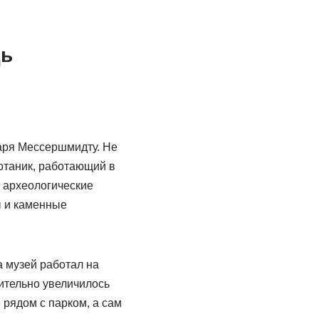
дь
аря Мессершмидту. Не
отаник, работающий в
 археологические
ы и каменные
а музей работал на
чительно увеличилось
рядом с парком, а сам