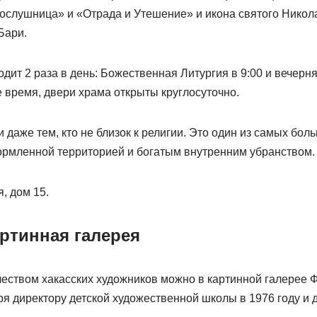
слушница» и «Отрада и Утешение» и икона святого Никола
Бари.
дит 2 раза в день: Божественная Литургия в 9:00 и вечерня
 время, двери храма открыты круглосуточно.
и даже тем, кто не близок к религии. Это один из самых бол
ормленной территорией и богатым внутренним убранством.
, дом 15.
артинная галерея
чеством хакасских художников можно в картинной галерее Ф
я директору детской художественной школы в 1976 году и д