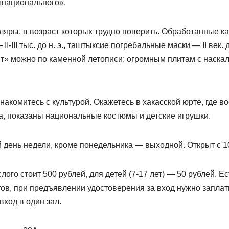
«национального».
ляры, в возраст которых трудно поверить. Обработанные к
I-III тыс. до н. э., таштыксие погребальные маски — II век. 
ст» можно по каменной летописи: огромным плитам с наска
акомитесь с культурой. Окажетесь в хакасской юрте, где в
, показаны национальные костюмы и детские игрушки.
день недели, кроме понедельника — выходной. Открыт с 10
лого стоит 500 рублей, для детей (7-17 лет) — 50 рублей. Ес
ов, при предъявлении удостоверения за вход нужно заплат
вход в один зал.