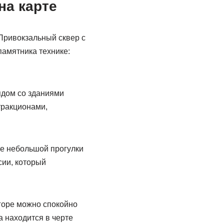
на карте
Привокзальный сквер с
памятника технике:
ядом со зданиями
тракционами,
е небольшой прогулки
сии, который
горе можно спокойно
 находится в черте