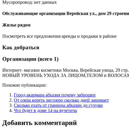
Мусоропровод: нет данных
Обслуживающие организации Верейская ул., дом 29 строени
Жилье рядом
Посмотреть все предложения аренды и продажи в районе
Как добраться
Организации (всего 1)
Интернет- магазин косметики Москва, Верейская улица, 29 стр.
НОВЫЙ УРОВЕНЬ УХОДА ЗА ЛИЦОМ,ТЕЛОМ и ВОЛОСАМИ,
Похожие публикации:
Город акармара абхазия почему заброшен
От озера кереть энгозеро сколько дней занимает
Сколько ехать от границы абхазии до сухуми
Что будет в доме 14 на вучетича
Добавить комментарий