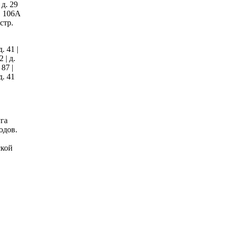
 д. 29
р. 106А
 стр.
д. 41 |
2 | д.
 87 |
д. 41
га
одов.
ской