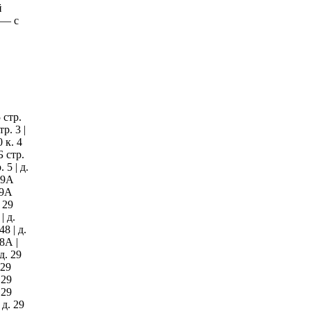
й
 — с
5 стр.
тр. 3 |
0 к. 4
2Б стр.
. 5 | д.
 29А
 29А
. 29
| д.
48 | д.
 8А |
 д. 29
 29
 29
 29
 д. 29