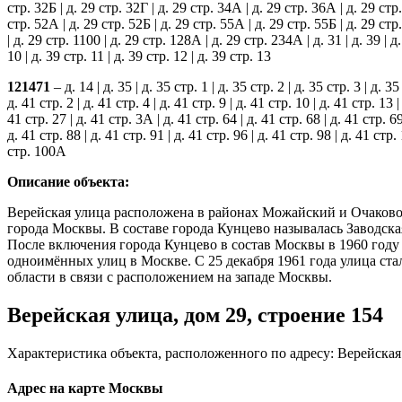
стр. 32Б | д. 29 стр. 32Г | д. 29 стр. 34А | д. 29 стр. 36А | д. 29 стр.
стр. 52А | д. 29 стр. 52Б | д. 29 стр. 55А | д. 29 стр. 55Б | д. 29 ст
| д. 29 стр. 1100 | д. 29 стр. 128А | д. 29 стр. 234А | д. 31 | д. 39 | д. 
10 | д. 39 стр. 11 | д. 39 стр. 12 | д. 39 стр. 13
121471
– д. 14 | д. 35 | д. 35 стр. 1 | д. 35 стр. 2 | д. 35 стр. 3 | д. 35
д. 41 стр. 2 | д. 41 стр. 4 | д. 41 стр. 9 | д. 41 стр. 10 | д. 41 стр. 13 |
41 стр. 27 | д. 41 стр. 3А | д. 41 стр. 64 | д. 41 стр. 68 | д. 41 стр. 69 
д. 41 стр. 88 | д. 41 стр. 91 | д. 41 стр. 96 | д. 41 стр. 98 | д. 41 стр
стр. 100А
Описание объекта:
Верейская улица расположена в районах Можайский и Очаково
города Москвы. В составе города Кунцево называлась Заводская
После включения города Кунцево в состав Москвы в 1960 году
одноимённых улиц в Москве. С 25 декабря 1961 года улица ст
области в связи с расположением на западе Москвы.
Верейская улица, дом 29, строение 154
Характеристика объекта, расположенного по адресу: Верейская у
Адрес на карте Москвы