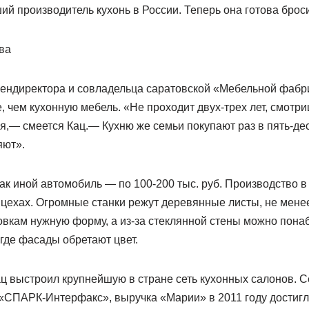
й производитель кухонь в России. Теперь она готова броси
ва
гендиректора и совладельца саратовской «Мебельной фаб
 чем кухонную мебель. «Не проходит двух-трех лет, смотри
я,— смеется Кац.— Кухню же семьи покупают раз в пять-дес
яют».
ак иной автомобиль — по 100-200 тыс. руб. Производство 
 цехах. Огромные станки режут деревянные листы, не мен
овкам нужную форму, а из-за стеклянной стены можно пона
где фасады обретают цвет.
ац выстроил крупнейшую в стране сеть кухонных салонов. С
«СПАРК-Интерфакс», выручка «Марии» в 2011 году достигла