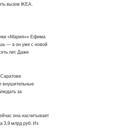
ть вызов IKEA.
рики «Мария»» Ефима
шь — а он уже с новой
ять лет. Даже
в Саратове
ее внушительные
блюдать за
ейчас она насчитывает
 3,9 млрд руб. Из