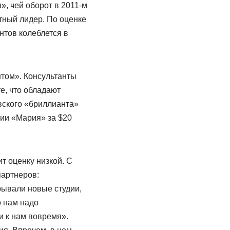
, чей оборот в 2011-м
тный лидер. По оценке
нтов колеблется в
том». Консультанты
е, что обладают
вского «бриллианта»
нии «Мария» за $20
т оценку низкой. С
партнеров:
рывали новые студии,
о нам надо
и к нам вовремя».