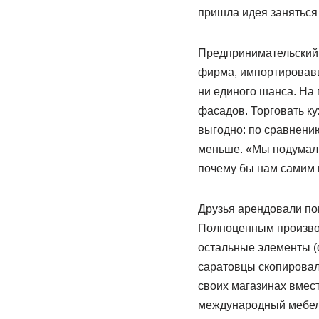
пришла идея заняться
Предпринимательский 
фирма, импортировавша
ни единого шанса. На
фасадов. Торговать ку
выгодно: по сравнению
меньше. «Мы подумали
почему бы нам самим 
Друзья арендовали пом
Полноценным производ
остальные элементы (ф
саратовцы скопировали
своих магазинах вмест
международный мебель