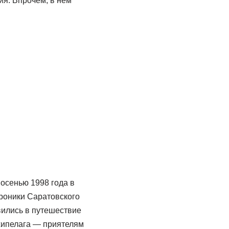
я. Впрочем, в нем
 осенью 1998 года в
роники Саратовского
ились в путешествие
хипелага — приятелям