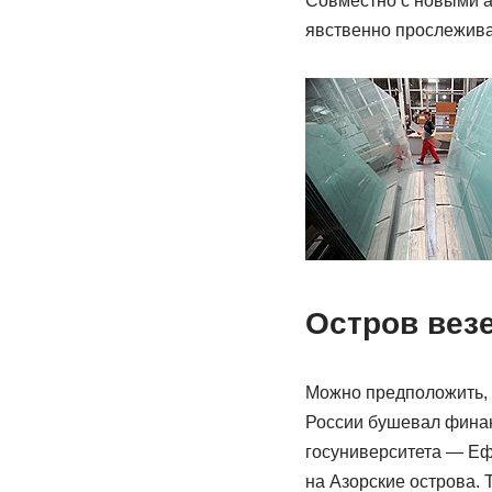
Совместно с новыми а
явственно прослеживае
Остров вез
Можно предположить, ч
России бушевал финан
госуниверситета — Еф
на Азорские острова.