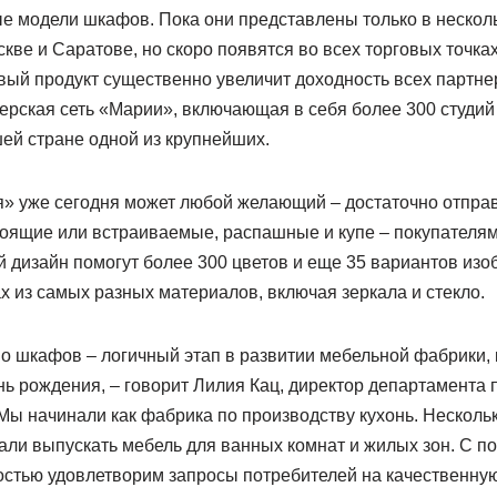
ные модели шкафов. Пока они представлены только в нескол
кве и Саратове, но скоро появятся во всех торговых точка
овый продукт существенно увеличит доходность всех партне
ерская сеть «Марии», включающая в себя более 300 студий 
шей стране одной из крупнейших.
» уже сегодня может любой желающий – достаточно отправи
оящие или встраиваемые, распашные и купе – покупателям 
 дизайн помогут более 300 цветов и еще 35 вариантов изо
 из самых разных материалов, включая зеркала и стекло.
во шкафов – логичный этап в развитии мебельной фабрики,
нь рождения, – говорит Лилия Кац, директор департамента 
ы начинали как фабрика по производству кухонь. Несколько
али выпускать мебель для ванных комнат и жилых зон. С п
стью удовлетворим запросы потребителей на качественную