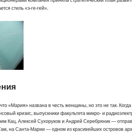
кционерами компания приняла стратегический план развити
тся стиль «э-ге-гей».
ения
то «Мария» названа в честь женщины, но это не так. Когда
совый кризис, выпускники факультета микро- и радиоэлект
им Кац, Алексей Сухоруков и Андрей Серебряник — отправ
 Там, на Санта-Марии — одном из красивейших островов ар