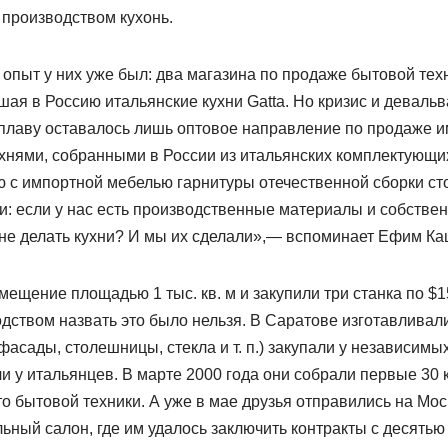
 производством кухонь.
опыт у них уже был: два магазина по продаже бытовой тех
я в Россию итальянские кухни Gatta. Но кризис и девальв
 плаву оставалось лишь оптовое направление по продаже 
хнями, собранными в России из итальянских комплектующих
 с импортной мебелью гарнитуры отечественной сборки сто
: если у нас есть производственные материалы и собствен
не делать кухни? И мы их сделали»,— вспоминает Ефим Ка
ещение площадью 1 тыс. кв. м и закупили три станка по $1
ством назвать это было нельзя. В Саратове изготавливали
асады, столешницы, стекла и т. п.) закупали у независимы
 у итальянцев. В марте 2000 года они собрали первые 30 
о бытовой техники. А уже в мае друзья отправились на Мо
ный салон, где им удалось заключить контракты с десятью