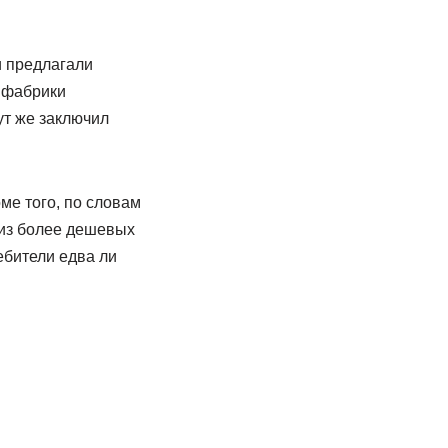
и предлагали
в фабрики
ут же заключил
ме того, по словам
 из более дешевых
ебители едва ли