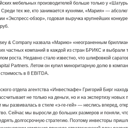
ийских мебельных производителей больше только у «Шатуры»
. Среди тех же, кто занимается кухнями, «Мария» — абсолю
ии «Экспресс-обзор», годовая выручка крупнейших конкуре
руб.
sey & Company назвала «Марию» «неограненным бриллиан
их частных компаний в каждой из стран БРИКС и выбрали т
ом роста. Недавно стало известно, что шлифовкой сарато
pital Partners. Летом он купил миноритарную долю в компа
стоимость в 8 EBITDA.
кого отдела агентства «Инвесткафе» Григорий Бирг находи
ассчитывает не только на деньги, но и на экспертизу новых 
 мы развивалась в стиле «э-ге-гей» — неслись вперед, отк
во. Сейчас мы выросли до больших размеров и поняли, чт
недрять долгосрочную стратегию. Поэтому инвесторы пришл