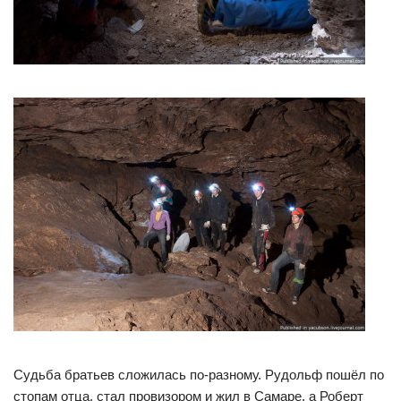
Судьба братьев сложилась по-разному. Рудольф пошёл по
стопам отца, стал провизором и жил в Самаре, а Роберт