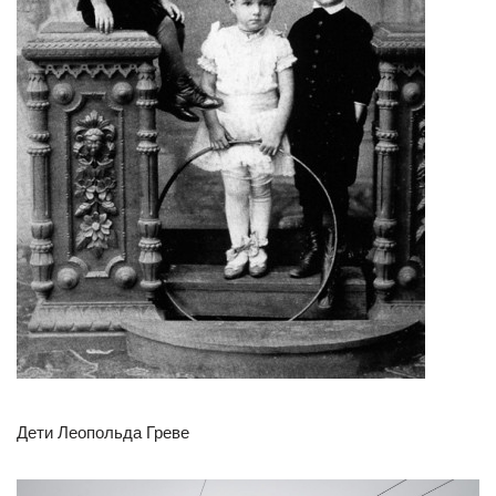
Дети Леопольда Греве