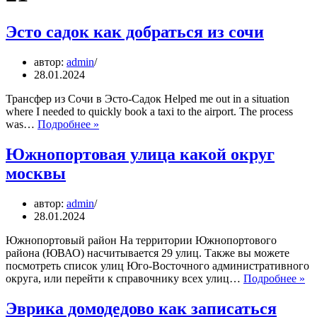
Эсто садок как добраться из сочи
автор:
admin
28.01.2024
Трансфер из Сочи в Эсто-Садок Helped me out in a situation
where I needed to quickly book a taxi to the airport. The process
Эсто
was…
Подробнее »
садок
как
Южнопортовая улица какой округ
добраться
москвы
из
сочи
автор:
admin
28.01.2024
Южнопортовый район На территории Южнопортового
района (ЮВАО) насчитывается 29 улиц. Также вы можете
посмотреть список улиц Юго-Восточного административного
Юж
округа, или перейти к справочнику всех улиц…
Подробнее »
ул
ка
Эврика домодедово как записаться
ок