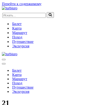
Перейти к содержимому
Искать...
Билет
Карта
Маршрут
Поход
Путешествие
Экскурсия
Меню
навигации
Меню
навигации
Билет
Карта
Маршрут
Поход
Путешествие
Экскурсия
21