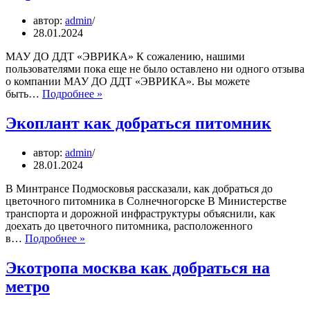
мо
автор:
admin
28.01.2024
МАУ ДО ДДТ «ЭВРИКА» К сожалению, нашими
пользователями пока еще не было оставлено ни одного отзыва
о компании МАУ ДО ДДТ «ЭВРИКА». Вы можете
Эврика
быть…
Подробнее »
домодедово
как
Экоплант как добраться питомник
записаться
автор:
admin
28.01.2024
В Минтрансе Подмосковья рассказали, как добраться до
цветочного питомника в Солнечногорске В Министерстве
транспорта и дорожной инфраструктуры объяснили, как
доехать до цветочного питомника, расположенного
Экоплант
в…
Подробнее »
как
добраться
Экотропа москва как добраться на
питомник
метро