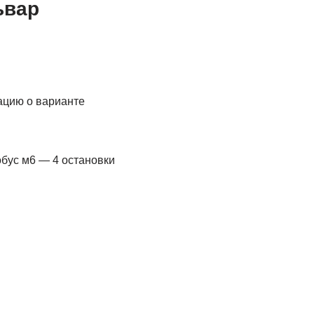
ьвар
ацию о варианте
обус м6 — 4 остановки