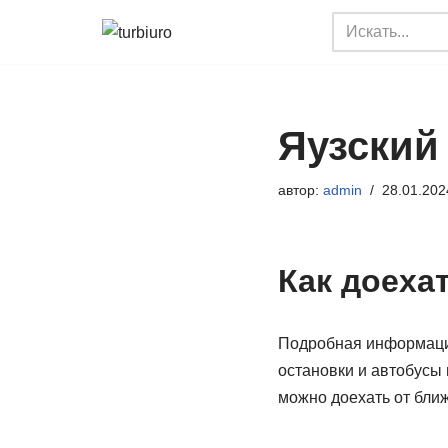
Перейти
к
содержимому
Яузский 
автор:
admin
28.01.202
Как доеха
Подробная информация 
остановки и автобусы
можно доехать от бли