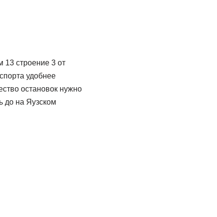
 13 строение 3 от
нспорта удобнее
ество остановок нужно
ь до на Яузском