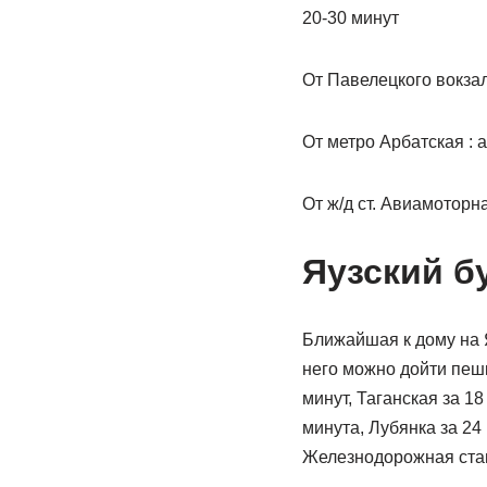
20-30 минут
От Павелецкого вокзал
От метро Арбатская : 
От ж/д ст. Авиамоторн
Яузский бу
Ближайшая к дому на Я
него можно дойти пешк
минут, Таганская за 18
минута, Лубянка за 24
Железнодорожная стан