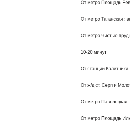
От метро Площадь Рево
От метро Таганская : 
От метро Чистые пруды
10-20 минут
От станции Калитники 
От ж/д ст. Серп и Моло
От метро Павелецкая :
От метро Площадь Иль