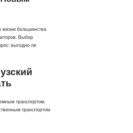
в жизни большинства
акторов. Выбор
прос: выгодно ли
Яузский
ать
аземным транспортом.
ественным транспортом