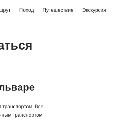
шрут
Поход
Путешествие
Экскурсия
аться
ульваре
м транспортом. Все
енным транспортом