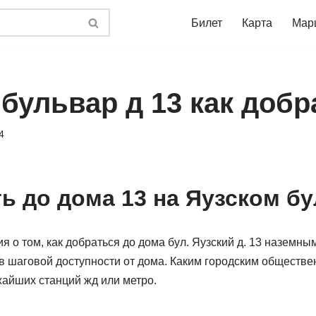
Билет
Карта
Мар
бульвар д 13 как добр
4
ть до дома 13 на Яузском б
о том, как добраться до дома бул. Яузский д. 13 наземны
 в шаговой доступности от дома. Каким городским обществ
жайших станций жд или метро.