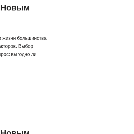
д Новым
в жизни большинства
акторов. Выбор
прос: выгодно ли
д Новым