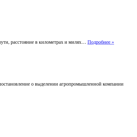
Щелково
пути, расстояние в километрах и милях…
Подробнее »
сколько
км
от
москвы
 постановление о выделении агропромышленной компании