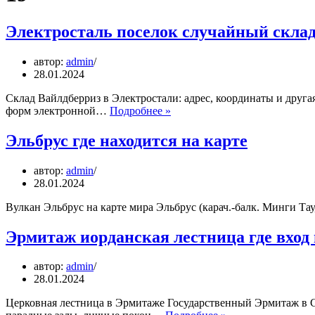
Электросталь поселок случайный склад
автор:
admin
28.01.2024
Склад Вайлдберриз в Электростали: адрес, координаты и друг
Электросталь
форм электронной…
Подробнее »
поселок
случайный
Эльбрус где находится на карте
склад
вайлдберриз
автор:
admin
как
28.01.2024
добраться
Вулкан Эльбрус на карте мира Эльбрус (карач.-балк. Минги Та
Эрмитаж иорданская лестница где вход
автор:
admin
28.01.2024
Церковная лестница в Эрмитаже Государственный Эрмитаж в С
Эрмитаж