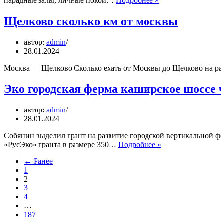
парадные залы, личные покои…
Подробнее »
иорданская
лестница
Щелково сколько км от москвы
где
вход
автор:
admin
в
28.01.2024
эрмитаж
Москва — Щелково Сколько ехать от Москвы до Щелково на р
Эко городская ферма каширское шоссе 
автор:
admin
28.01.2024
Собянин выделил грант на развитие городской вертикальной
Эко
«РусЭко» гранта в размере 350…
Подробнее »
городская
← Ранее
ферма
1
каширское
2
шоссе
3
что
4
это
…
187