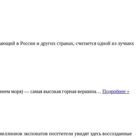
ающий в России и других странах, считается одной из лучших
Эль
уровнем моря) — самая высокая горная вершина…
Подробнее »
где
нахо
на
карт
иллионов экспонатов посетители увидят здесь воссозданные