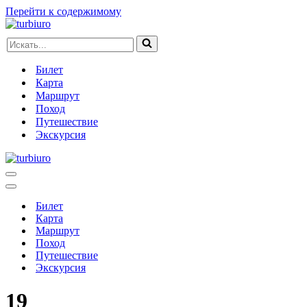
Перейти к содержимому
Искать...
Билет
Карта
Маршрут
Поход
Путешествие
Экскурсия
Меню
навигации
Меню
навигации
Билет
Карта
Маршрут
Поход
Путешествие
Экскурсия
19