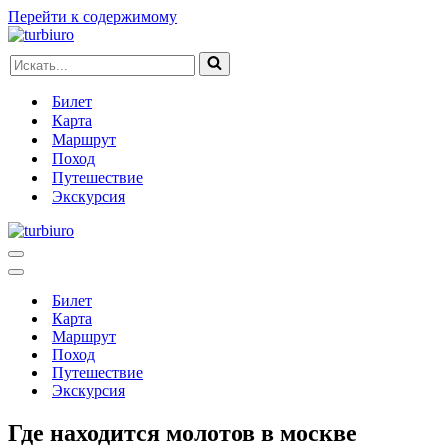
Перейти к содержимому
Искать...
Билет
Карта
Маршрут
Поход
Путешествие
Экскурсия
Меню
навигации
Меню
навигации
Билет
Карта
Маршрут
Поход
Путешествие
Экскурсия
Где находится молотов в москве