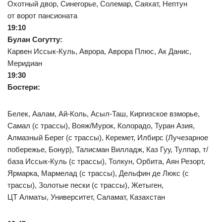
Охотный двор, Синегорье, Солемар, Саяхат, Нептун
от ворот пансионата
19:10
Булан Согутту:
Карвен Иссык-Куль, Аврора, Аврора Плюс, Ак Данис,
Меридиан
19:30
Бостери:
Белек, Аалам, Ай-Коль, Асыл-Таш, Киргизское взморье,
Самал (с трассы), Вояж/Мурок, Колорадо, Туран Азия,
Алмазный Берег (с трассы), Керемет, Илбирс (Лучезарное
побережье, Бонур), Талисман Вилладж, Каз Гуу, Тулпар, т/
база Иссык-Куль (с трассы), Толкун, Орбита, Аян Резорт,
Ярмарка, Мармелад (с трассы), Дельфин де Люкс (с
трассы), Золотые пески (с трассы), Жетыген,
ЦТ Алматы, Университет, Саламат, Казахстан