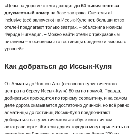
«Цены на дорогие отели доходят
до 64 тысяч тенге за
двухместный номер
на базе завтрака. Системы all
inclusive (всё включено) на Иссык-Куле нет, большинство
отелей предлагают только завтрак, – объяснила нюансы
Фериде Нигмадил. – Можно найти отели с трёхразовым
питанием – в основном это гостиницы среднего и высокого
уровней».
Как добраться до Иссык-Куля
От Алматы до Чолпон-Аты (основного туристического
центра на берегу Иссык-Куля) 80 км по прямой. Правда,
добираться приходится по горному серпантину, и на самом
деле дорога оказывается достаточно длинной, но всё равно
алматинцы до гостиниц Иссык-Куля предпочитают
добираться на туристическом автобусе или личном
автотранспорте. Жители других городов могут прилететь на
самолёте до Бишкека, а далее – на такси более 200 км.