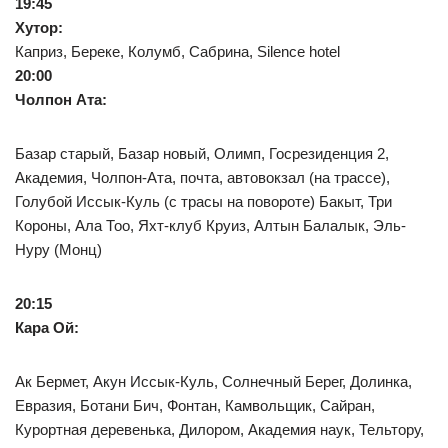
19:45
Хутор:
Каприз, Береке, Колумб, Сабрина, Silence hotel
20:00
Чолпон Ата:
Базар старый, Базар новый, Олимп, Госрезиденция 2,
Академия, Чолпон-Ата, почта, автовокзал (на трассе),
Голубой Иссык-Куль (с трасы на повороте) Бакыт, Три
Короны, Ала Тоо, Яхт-клуб Круиз, Алтын Балалык, Эль-
Нуру (Монц)
20:15
Кара Ой:
Ак Бермет, Акун Иссык-Куль, Солнечный Берег, Долинка,
Евразия, Ботани Бич, Фонтан, Камвольщик, Сайран,
Курортная деревенька, Дилором, Академия наук, Тельтору,