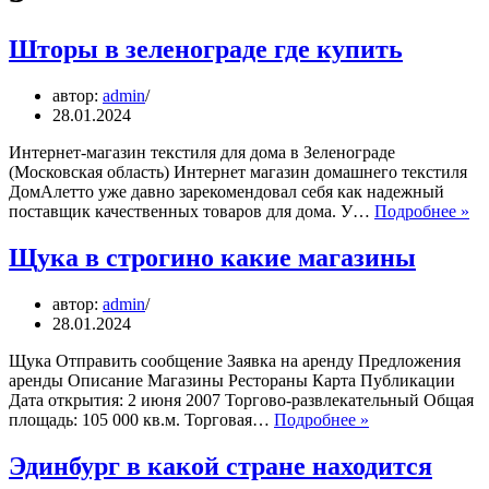
Шторы в зеленограде где купить
автор:
admin
28.01.2024
Интернет-магазин текстиля для дома в Зеленограде
(Московская область) Интернет магазин домашнего текстиля
ДомАлетто уже давно зарекомендовал себя как надежный
Ш
поставщик качественных товаров для дома. У…
Подробнее »
в
зе
Щука в строгино какие магазины
гд
ку
автор:
admin
28.01.2024
Щука Отправить сообщение Заявка на аренду Предложения
аренды Описание Магазины Рестораны Карта Публикации
Дата открытия: 2 июня 2007 Торгово-развлекательный Общая
Щука
площадь: 105 000 кв.м. Торговая…
Подробнее »
в
строгино
Эдинбург в какой стране находится
какие