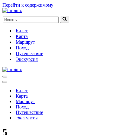
Перейти к содержимому
Искать...
Билет
Карта
Маршрут
Поход
Путешествие
Экскурсия
Меню
навигации
Меню
навигации
Билет
Карта
Маршрут
Поход
Путешествие
Экскурсия
5