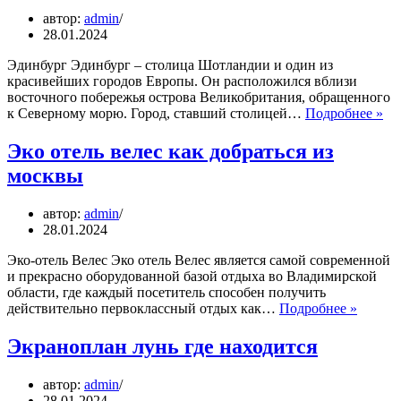
магазины
автор:
admin
28.01.2024
Эдинбург Эдинбург – столица Шотландии и один из
красивейших городов Европы. Он расположился вблизи
восточного побережья острова Великобритания, обращенного
Эд
к Северному морю. Город, ставший столицей…
Подробнее »
в
ка
Эко отель велес как добраться из
ст
москвы
на
автор:
admin
28.01.2024
Эко-отель Велес Эко отель Велес является самой современной
и прекрасно оборудованной базой отдыха во Владимирской
области, где каждый посетитель способен получить
Эко
действительно первоклассный отдых как…
Подробнее »
отель
велес
Экраноплан лунь где находится
как
добрат
автор:
admin
из
28.01.2024