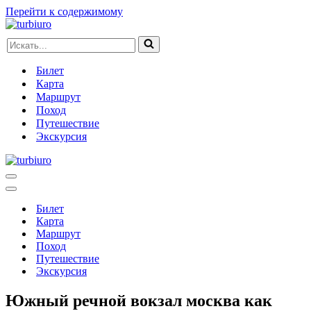
Перейти к содержимому
Искать...
Билет
Карта
Маршрут
Поход
Путешествие
Экскурсия
Меню
навигации
Меню
навигации
Билет
Карта
Маршрут
Поход
Путешествие
Экскурсия
Южный речной вокзал москва как