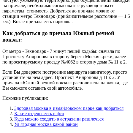
чистую, ухоженную территорию. Для осуществления высадки
на причале, необходимо согласовать с руководством ее
параметры, стоимость. Добраться до причала можно от
станции метро Технопарк (приблизительное расстояние — 1.5
км.). Возле причала есть парковка.
Как добраться до причала Южный речной
вокзал:
От метро «Технопарк» 7 минут пешей ходьбы: сначала по
Проспекту Андропова в сторону берега Москвы-реки, далее
по проектируемому проезду №4062 в сторону дома № 11 к 2.
Если Вы доверяете построение маршрута навигатору, просто
установите на нем адрес: Проспект Андропова д 11 к 2. У
причала «Южный речной вокзал» расположена парковка, где
Вы сможете оставить свой автомобиль.
Похожие публикации:
Здоровая москва в измайловском парке как добраться
Какие отделы есть в фсо
Куда можно сходить в астрахани развлечься
Ул ягодная москва какой район