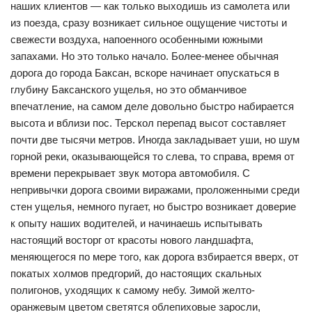
наших клиентов — как только выходишь из самолета или
из поезда, сразу возникает сильное ощущение чистоты и
свежести воздуха, напоенного особенными южными
запахами. Но это только начало. Более-менее обычная
дорога до города Баксан, вскоре начинает опускаться в
глубину Баксанского ущелья, но это обманчивое
впечатление, на самом деле довольно быстро набирается
высота и вблизи пос. Терскол перепад высот составляет
почти две тысячи метров. Иногда закладывает уши, но шум
горной реки, оказывающейся то слева, то справа, время от
времени перекрывает звук мотора автомобиля. С
непривычки дорога своими виражами, проложенными среди
стен ущелья, немного пугает, но быстро возникает доверие
к опыту наших водителей, и начинаешь испытывать
настоящий восторг от красоты нового ландшафта,
меняющегося по мере того, как дорога взбирается вверх, от
покатых холмов предгорий, до настоящих скальных
полигонов, уходящих к самому небу. Зимой желто-
оранжевым цветом светятся облепиховые заросли,