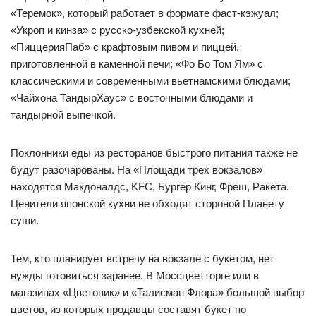
«Теремок», который работает в формате фаст-кэжуал;
«Укроп и кинза» с русско-узбекской кухней;
«ПиццерияПаб» с крафтовым пивом и пиццей,
приготовленной в каменной печи; «Фо Бо Том Ям» с
классическими и современными вьетнамскими блюдами;
«Чайхона ТандырХаус» с восточными блюдами и
тандырной выпечкой.
Поклонники еды из ресторанов быстрого питания также не
будут разочарованы. На «Площади трех вокзалов»
находятся Макдоналдс, KFC, Бургер Кинг, Фреш, Ракета.
Ценители японской кухни не обходят стороной Планету
суши.
Тем, кто планирует встречу на вокзале с букетом, нет
нужды готовиться заранее. В Моссцветторге или в
магазинах «Цветовик» и «Талисман Флора» большой выбор
цветов, из которых продавцы составят букет по