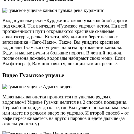
Вход в ущелье реки «Курджипс» около узкоколейной дороги
под скалой. Так выглядит «Гуамское ущелье» летом. На всей
протяженности пути открываются красивые скальные
архитектуры, речка. Кстати, «Курджипс» берет начало с
заповедника «Лаго-Наки». Также, Вы увидите красивые
водопады Гуамского ущелья на всем протяжении каньона.
Будут и малые ручьи и большие пороги. В летний период,
после сезона дождей, водопады набирают свою мощь. Если
Вы фотограф, Вам понравится, локации там интресные.
Видео Гуамское ущелье
Маленькая вагонетка проносится по ущелью рядом с
водопадом! Ущелье Гуамки делится на 2 способа посещения.
Первый поезд идет до кафе, где Вы гуляете по каньонам реки
или идете по рельсам вверх по ущелью. И второй способ – от
кафе пересаживаетесь на другой паровоз и едете дальше (за
отдельную плату).