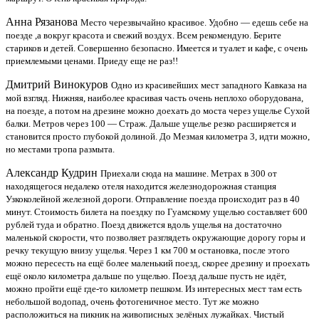
Анна Рязанова
Место черезвычайно красивое. Удобно — едешь себе на
поезде ,а вокруг красота и свежий воздух. Всем рекомендую. Берите
стариков и детей. Совершенно безопасно. Имеется и туалет и кафе, с очень
приемлемыми ценами. Приеду еще не раз!!
Дмитрий Винокуров
Одно из красивейших мест западного Кавказа на
мой взгляд. Нижняя, наиболее красивая часть очень неплохо оборудована,
на поезде, а потом на дрезине можно доехать до моста через ущелье Сухой
балки. Метров через 100 — Страж. Дальше ущелье резко расширяется и
становится просто глубокой долиной. До Мезмая километра 3, идти можно,
но местами тропа размыта.
Александр Кудрин
Приехали сюда на машине. Метрах в 300 от
находящегося недалеко отеля находится железнодорожная станция
Узкоколейной железной дороги. Отправление поезда происходит раз в 40
минут. Стоимость билета на поездку по Гуамскому ущелью составляет 600
рублей туда и обратно. Поезд движется вдоль ущелья на достаточно
маленькой скорости, что позволяет разглядеть окружающие дорогу горы и
речку текущую внизу ущелья. Через 1 км 700 м остановка, после этого
можно пересесть на ещё более маленький поезд, скорее дрезину и проехать
ещё около километра дальше по ущелью. Поезд дальше пусть не идёт,
можно пройти ещё где-то километр пешком. Из интересных мест там есть
небольшой водопад, очень фотогеничное место. Тут же можно
расположиться на пикник на живописных зелёных лужайках. Чистый