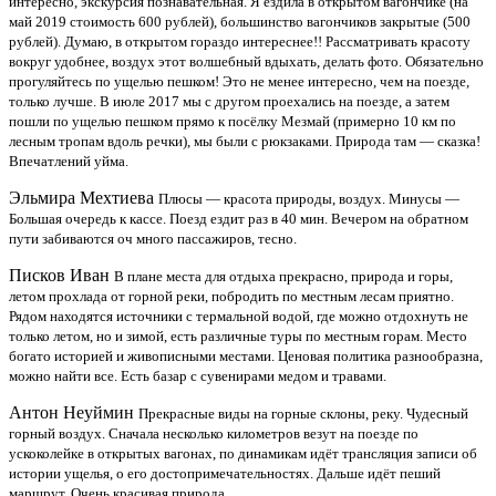
интересно, экскурсия познавательная. Я ездила в открытом вагончике (на
май 2019 стоимость 600 рублей), большинство вагончиков закрытые (500
рублей). Думаю, в открытом гораздо интереснее!! Рассматривать красоту
вокруг удобнее, воздух этот волшебный вдыхать, делать фото. Обязательно
прогуляйтесь по ущелью пешком! Это не менее интересно, чем на поезде,
только лучше. В июле 2017 мы с другом проехались на поезде, а затем
пошли по ущелью пешком прямо к посёлку Мезмай (примерно 10 км по
лесным тропам вдоль речки), мы были с рюкзаками. Природа там — сказка!
Впечатлений уйма.
Эльмира Мехтиева
Плюсы — красота природы, воздух. Минусы —
Большая очередь к кассе. Поезд ездит раз в 40 мин. Вечером на обратном
пути забиваются оч много пассажиров, тесно.
Писков Иван
В плане места для отдыха прекрасно, природа и горы,
летом прохлада от горной реки, побродить по местным лесам приятно.
Рядом находятся источники с термальной водой, где можно отдохнуть не
только летом, но и зимой, есть различные туры по местным горам. Место
богато историей и живописными местами. Ценовая политика разнообразна,
можно найти все. Есть базар с сувенирами медом и травами.
Антон Неуймин
Прекрасные виды на горные склоны, реку. Чудесный
горный воздух. Сначала несколько километров везут на поезде по
ускоколейке в открытых вагонах, по динамикам идёт трансляция записи об
истории ущелья, о его достопримечательностях. Дальше идёт пеший
маршрут. Очень красивая природа.