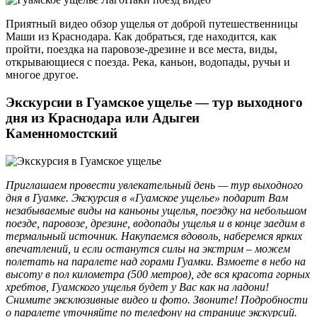
Приятный видео обзор ущелья от доброй путешественницы
Маши из Краснодара. Как добраться, где находится, как
пройти, поездка на паровозе-дрезине и все места, виды,
открывающиеся с поезда. Река, каньон, водопады, ручьи и
многое другое.
Экскурсии в Гуамское ущелье — тур выходного
дня из Краснодара или Адыгеи
Каменномостский
Приглашаем провести увлекательный день — тур выходного
дня в Гуамке. Экскурсия в «Гуамское ущелье» подарит Вам
незабываемые виды на каньоны ущелья, поездку на небольшом
поезде, паровозе, дрезине, водопады ущелья и в конце заедим в
термальный источник. Накупаемся вдоволь, наберемся ярких
впечатлений, и если останутся силы на экстрим – можем
полетать на паралете над горами Гуамки. Взмоете в небо на
высоту в пол километра (500 метров), где вся красота горных
хребтов, Гуамского ущелья будет у Вас как на ладони!
Снимите эксклюзивные видео и фото. Звоните! Подробности
о паралете уточняйте по телефону на странице экскурсий.