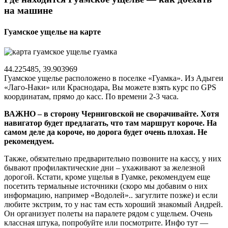
на машине
Гуамское ущелье на карте
44.225485, 39.903969
Гуамское ущелье расположено в поселке «Гуамка». Из Адыгеи
«Лаго-Наки» или Краснодара, Вы можете взять курс по GPS
координатам, прямо до касс. По времени 2-3 часа.
ВАЖНО – в сторону Черниговской не сворачивайте. Хотя
навигатор будет предлагать, что там маршрут короче. На
самом деле да короче, но дорога будет очень плохая. Не
рекомендуем.
Также, обязательно предварительно позвоните на кассу, у них
бывают профилактические дни – ухаживают за железной
дорогой. Кстати, кроме ущелья в Гуамке, рекомендуем еще
посетить термальные источники (скоро мы добавим о них
информацию, например «Водолей».. загуглите позже) и если
любите экстрим, то у нас там есть хороший знакомый Андрей.
Он организует полеты на паралете рядом с ущельем. Очень
классная штука, попробуйте или посмотрите. Инфо тут —