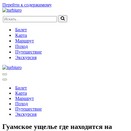
Перейти к содержимому
Искать...
Билет
Карта
Маршрут
Поход
Путешествие
Экскурсия
Меню
навигации
Меню
навигации
Билет
Карта
Маршрут
Поход
Путешествие
Экскурсия
Гуамское ущелье где находится на