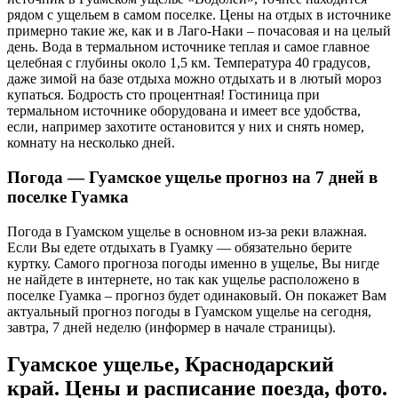
рядом с ущельем в самом поселке. Цены на отдых в источнике
примерно такие же, как и в Лаго-Наки – почасовая и на целый
день. Вода в термальном источнике теплая и самое главное
целебная с глубины около 1,5 км. Температура 40 градусов,
даже зимой на базе отдыха можно отдыхать и в лютый мороз
купаться. Бодрость сто процентная! Гостиница при
термальном источнике оборудована и имеет все удобства,
если, например захотите остановится у них и снять номер,
комнату на несколько дней.
Погода — Гуамское ущелье прогноз на 7 дней в
поселке Гуамка
Погода в Гуамском ущелье в основном из-за реки влажная.
Если Вы едете отдыхать в Гуамку — обязательно берите
куртку. Самого прогноза погоды именно в ущелье, Вы нигде
не найдете в интернете, но так как ущелье расположено в
поселке Гуамка – прогноз будет одинаковый. Он покажет Вам
актуальный прогноз погоды в Гуамском ущелье на сегодня,
завтра, 7 дней неделю (информер в начале страницы).
Гуамское ущелье, Краснодарский
край. Цены и расписание поезда, фото.