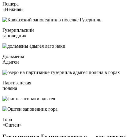
Пещера
«Нежная»
Гузерипльский
заповедник
Дольмены
Адыгеи
Партизанская
поляна
Гора
«Оштен»
Где находится Гуамское ущелье — как доехать