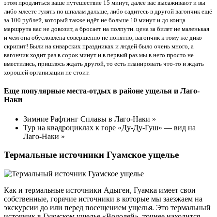
этом продлиться ваше путешествие 15 минут, далее вас высаживают и вы
либо млеете гулять по шпалам дальше, либо садитесь в другой вагончик ещё
за 100 рублей, который также идёт не больше 10 минут и до конца
маршрута вас не довозит, а бросает на полпути. цена за билет не маленькая
и чем она обусловлена совершенно не понятно, вагончик к тому же дико
скрипит! Были на январских праздниках и людей было очень много, а
вагончик ходит раз в сорок минут и в первый раз мы в него просто не
вместились, пришлось ждать другой, то есть планировать что-то и ждать
хорошей организации не стоит.
Еще популярные места-отдых в районе ущелья и Лаго-
Наки
Зимние Рафтинг Сплавы в Лаго-Наки »
Тур на квадроциклах к горе «Ду-Ду-Гуш» — вид на
Лаго-Наки »
Термальные источники Гуамское ущелье
Как и термальные источники Адыгеи, Гуамка имеет свои
собственные, горячие источники в которые мы заезжаем на
экскурсии до или перед посещением ущелья. Это термальный
источник в Гуамском ущелье «Водолей», точнее находится