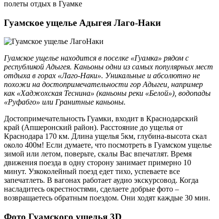
полеты отдых в Гуамке
Гуамское ущелье Адыгея Лаго-Наки
Гуамское ущелье находится в поселке «Гуамка» рядом с
республикой Адыгея. Каньоны одни из самых популярных мест
отдыха в горах «Лаго-Наки». Уникальные и абсолютно не
похожи на достопримечательности гор Адыгеи, например
как «Хаджохская Теснина» (каньоны реки «Белой»), водопады
«Руфабго» или Гранитные каньоны.
Достопримечательность Гуамки, входит в Краснодарский
край (Апшеронский район). Расстояние до ущелья от
Краснодара 170 км. Длина ущелья 5км, глубина-высота скал
около 400м! Если думаете, что посмотреть в Гуамском ущелье
зимой или летом, поверьте, скалы Вас впечатлят. Время
движения поезда в одну сторону занимает примерно 10
минут. Узкоколейный поезд едет тихо, успеваете все
запечатлеть. В вагонах работает аудио экскурсовод. Когда
насладитесь окрестностями, сделаете добрые фото –
возвращаетесь обратным поездом. Они ходят каждые 30 мин.
Фото Гуамского ущелья 3D