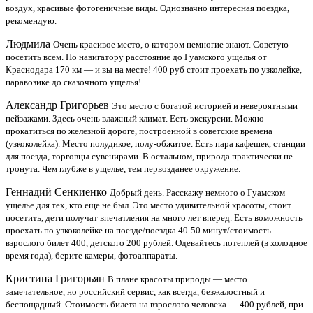
воздух, красивые фотогеничные виды. Однозначно интересная поездка,
рекомендую.
Людмила
Очень красивое место, о котором немногие знают. Советую
посетить всем. По навигатору расстояние до Гуамского ущелья от
Краснодара 170 км — и вы на месте! 400 руб стоит проехать по узколейке,
паравозике до сказочного ущелья!
Александр Григорьев
Это место с богатой историей и невероятными
пейзажами. Здесь очень влажный климат. Есть экскурсии. Можно
прокатиться по железной дороге, построенной в советские времена
(узкоколейка). Место полудикое, полу-обжитое. Есть пара кафешек, станции
для поезда, торговцы сувенирами. В остальном, природа практически не
тронута. Чем глубже в ущелье, тем первозданее окружение.
Геннадий Сенкиенко
Добрый день. Расскажу немного о Гуамском
ущелье для тех, кто еще не был. Это место удивительной красоты, стоит
посетить, дети получат впечатления на много лет вперед. Есть воможность
проехать по узкоколейке на поезде/поездка 40-50 минут/стоимость
взрослого билет 400, детского 200 рублей. Одевайтесь потеплей (в холодное
время года), берите камеры, фотоаппараты.
Кристина Григорьян
В плане красоты природы — место
замечательное, но российский сервис, как всегда, безжалостный и
беспощадный. Стоимость билета на взрослого человека — 400 рублей, при