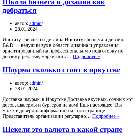
Школа бизнеса и дизайна как
европейск
добраться
какой
этаж
автор:
admin
28.01.2024
Институт бизнеса и дизайна Институт бизнеса и дизайна
B&D — ведущий вуз в области дизайна и управления,
ориентированный на профессиональную подготовку по
Школа
дизайну, рекламе, маркетингу…
Подробнее »
бизнеса
и
Шаурма сколько стоит в иркутске
дизайна
как
автор:
admin
добраться
28.01.2024
Доставка шаурмы в Иркутске Доставка вкусных, сочных хот-
догов, шавермы и бургеров на дом! Ешь настоящее! Вы
можете доверять информации на этой странице
Шаурма
Представитель организации регулярно…
Подробнее »
сколько
стоит
Шекели это валюта в какой стране
в
иркутске