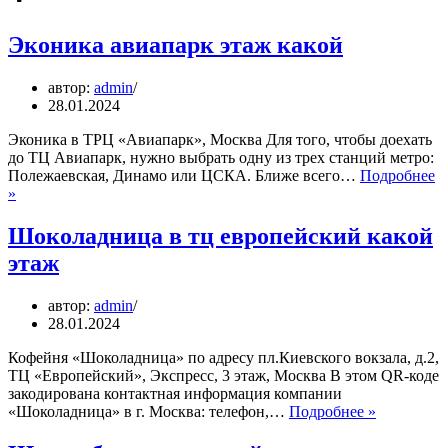
Эконика авиапарк этаж какой
автор:
admin
28.01.2024
Эконика в ТРЦ «Авиапарк», Москва Для того, чтобы доехать
до ТЦ Авиапарк, нужно выбрать одну из трех станций метро:
Полежаевская, Динамо или ЦСКА. Ближе всего…
Подробнее
Эконика
»
авиапарк
этаж
Шоколадница в тц европейский какой
какой
этаж
автор:
admin
28.01.2024
Кофейня «Шоколадница» по адресу пл.Киевского вокзала, д.2,
ТЦ «Европейский», Экспресс, 3 этаж, Москва В этом QR-коде
закодирована контактная информация компании
Шоколадн
«Шоколадница» в г. Москва: телефон,…
Подробнее »
в
тц