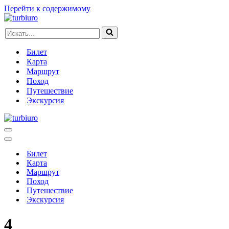
Перейти к содержимому
Искать...
Билет
Карта
Маршрут
Поход
Путешествие
Экскурсия
Меню
навигации
Меню
навигации
Билет
Карта
Маршрут
Поход
Путешествие
Экскурсия
4