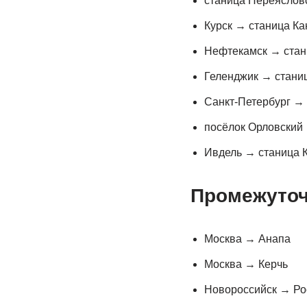
станица Переяслов
Курск → станица Ка
Нефтекамск → стан
Геленджик → стани
Санкт-Петербург → 
посёлок Орловский
Ивдель → станица 
Промежуто
Москва → Анапа
Москва → Керчь
Новороссийск → Ро