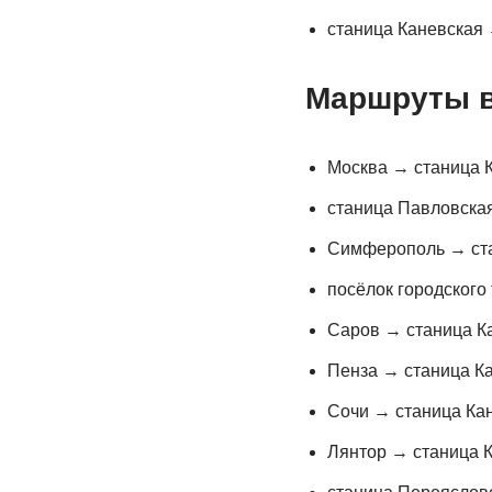
станица Каневская
Маршруты в
Москва → станица 
станица Павловска
Симферополь → ста
посёлок городского
Саров → станица К
Пенза → станица К
Сочи → станица Ка
Лянтор → станица 