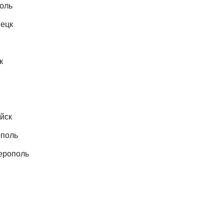
оль
ецк
к
йск
поль
ерополь