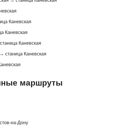
ская → станица Каневская
невская
ица Каневская
ца Каневская
станица Каневская
 → станица Каневская
Каневская
чные маршруты
стов-на-Дону