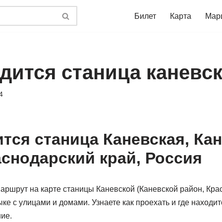
Билет
Карта
Мар
одится станица каневс
4
ится станица Каневская, Ка
аснодарский край, Россия
ршрут на карте станицы Каневской (Каневской район, Крас
ыке с улицами и домами. Узнаете как проехать и где находит
ние.