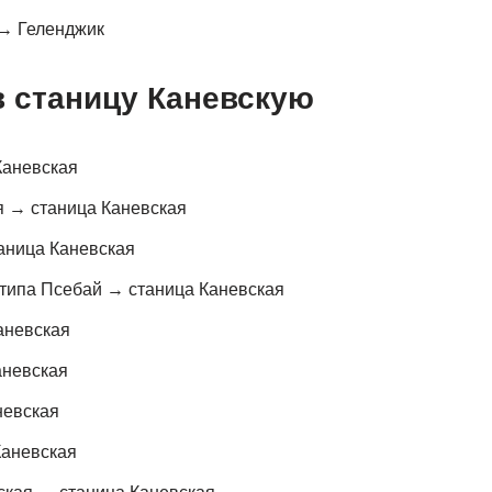
 → Геленджик
 станицу Каневскую
Каневская
я → станица Каневская
ница Каневская
 типа Псебай → станица Каневская
аневская
аневская
невская
Каневская