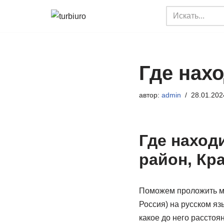
Перейти
к
содержимому
Где нах
автор:
admin
28.01.202
Где наход
район, Кр
Поможем проложить ма
Россия) на русском яз
какое до него расстоя