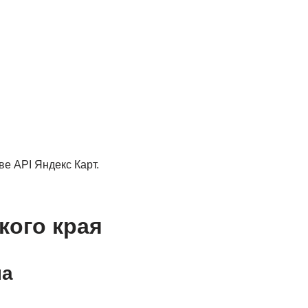
е API Яндекс Карт.
кого края
на