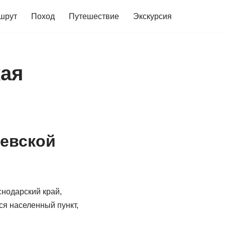
шрут
Поход
Путешествие
Экскурсия
кая
невской
нодарский край,
ся населенный пункт,