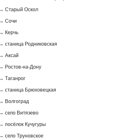
 → Старый Оскол
 → Сочи
→ Керчь
→ станица Родниковская
 → Аксай
→ Ростов-на-Дону
→ Таганрог
 → станица Брюховецкая
 → Волгоград
→ село Витязево
→ посёлок Кучугуры
→ село Труновское