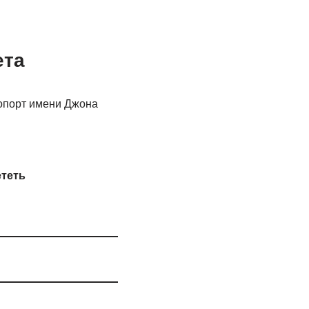
ета
опорт имени Джона
ететь