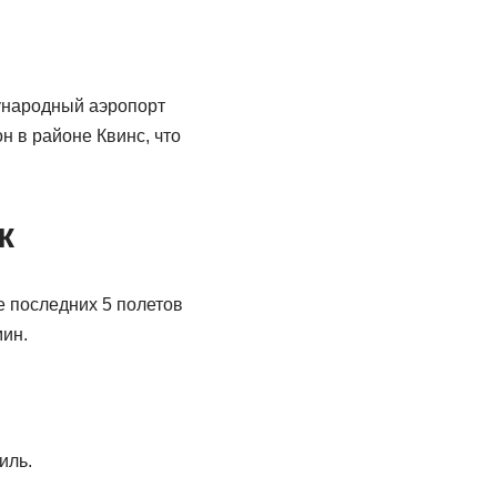
дународный аэропорт
н в районе Квинс, что
к
е последних 5 полетов
мин.
иль.