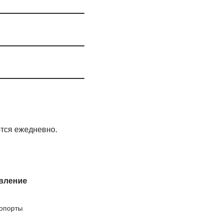
тся ежедневно.
вление
опорты