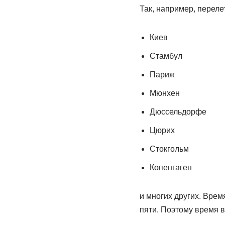
Так, например, переле
Киев
Стамбул
Париж
Мюнхен
Дюссельдорфе
Цюрих
Стокгольм
Копенгаген
и многих других. Врем
пяти. Поэтому время в