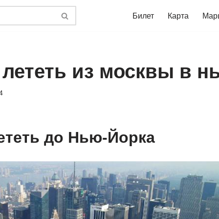
Билет
Карта
Мар
 лететь из москвы в н
4
ететь до Нью-Йорка