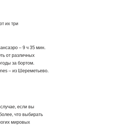
т их три
ансаэро – 9 ч 35 мин.
еть от различных
огоды за бортом.
ines – из Шереметьево.
 случае, если вы
более, что выбирать
многих мировых