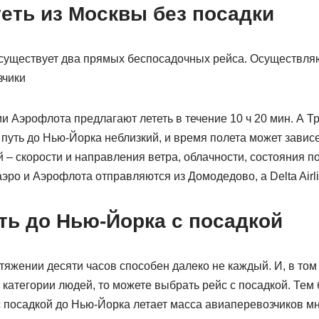
еть из Москвы без посадки
существует два прямых беспосадочных рейса. Осуществляю
зчики
и Аэрофлота предлагают лететь в течение 10 ч 20 мин. А Тр
 путь до Нью-Йорка неблизкий, и время полета может завис
 – скорости и направления ветра, облачности, состояния п
ро и Аэрофлота отправляются из Домодедово, а Delta Airl
ть до Нью-Йорка с посадкой
отяжении десяти часов способен далеко не каждый. И, в том
 категории людей, то можете выбрать рейс с посадкой. Тем 
 с посадкой до Нью-Йорка летает масса авиаперевозчиков 